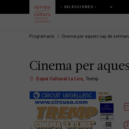
Vés
Skip
al
to
contingut
main
navigation
Programació
Cinema per aquest cap de setmana.
Cinema per aquest
Espai Cultural La Lira
Tremp