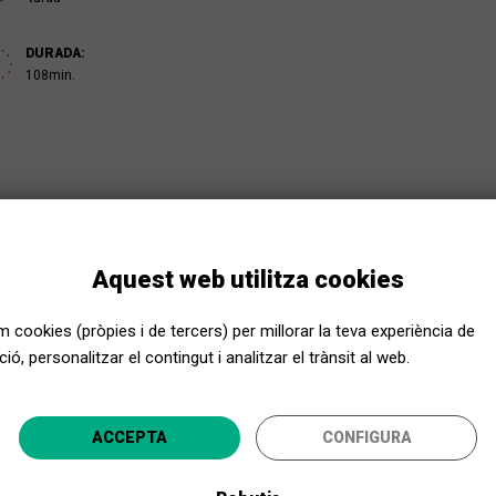
DURADA:
108min.
Aquest web utilitza cookies
em cookies (pròpies i de tercers) per millorar la teva experiència de
ió, personalitzar el contingut i analitzar el trànsit al web.
Apropa Cultura, encara més a prop
ACCEPTA
CONFIGURA
ecciona la teva província i gaudeix de la cultura per a to
itaria niña hawaiana y el extraterrestre fugitivo que la