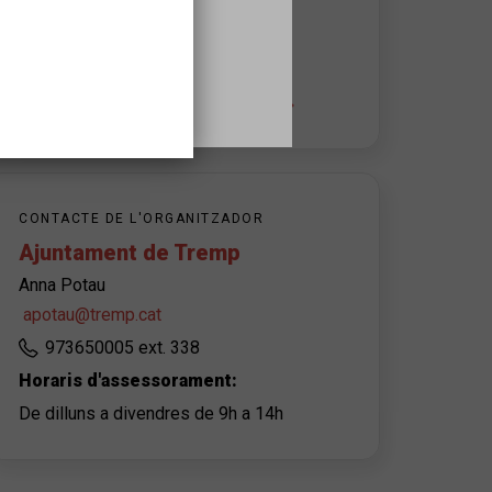
25620
Tremp
+ info de l'espai i l'accessibilitat
CONTACTE DE L'ORGANITZADOR
Ajuntament de Tremp
Anna Potau
apotau@tremp.cat
973650005 ext. 338
Horaris d'assessorament:
De dilluns a divendres de 9h a 14h