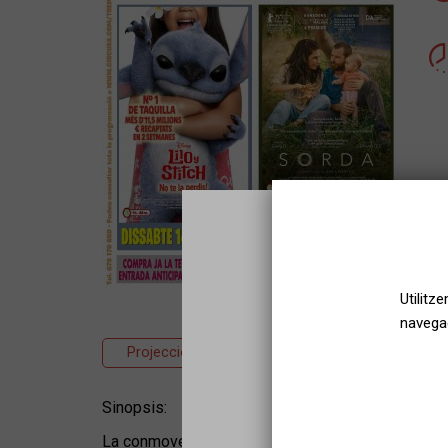
Utilitz
navegac
Projecció
Cinema
Familiar
Sinopsis:
Sel
La conmovedora y divertidísima historia de una sol