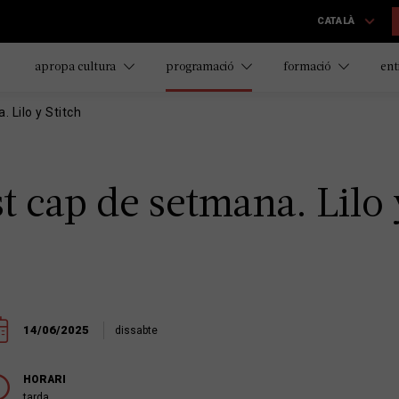
CATALÀ
apropa cultura
programació
formació
ent
 Lilo y Stitch
 cap de setmana. Lilo 
14/06/2025
dissabte
HORARI
tarda