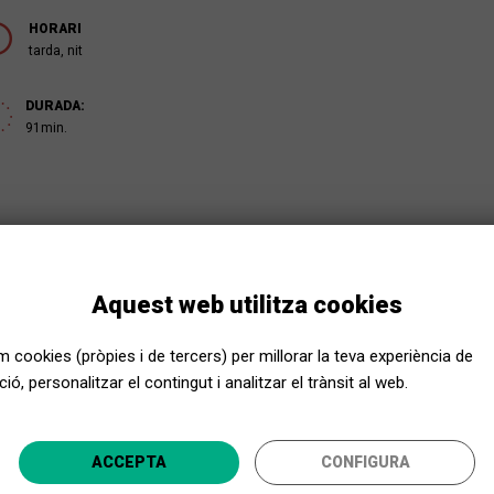
HORARI
tarda, nit
DURADA:
91min.
Aquest web utilitza cookies
em cookies (pròpies i de tercers) per millorar la teva experiència de
ió, personalitzar el contingut i analitzar el trànsit al web.
Apropa Cultura, encara més a prop
ACCEPTA
CONFIGURA
ecciona la teva província i gaudeix de la cultura per a to