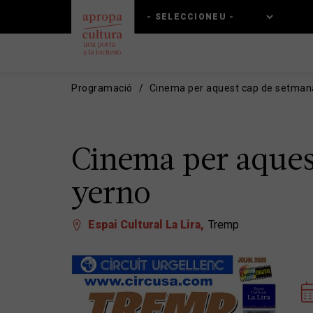
Vés
Skip
al
to
contingut
main
navigation
Programació
Cinema per aquest cap de setmana
Cinema per aquest
yerno
Espai Cultural La Lira
Tremp