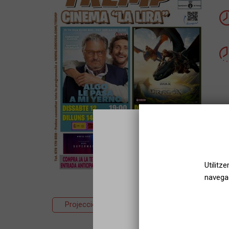
Utilitz
navegac
Projecció
Cinema
Comèdia
Sel