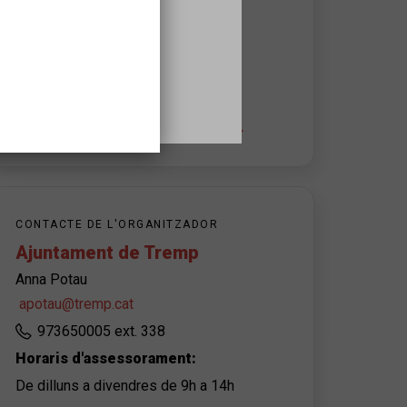
Rambla Dr. Pearson, 22
25620
Tremp
+ info de l'espai i l'accessibilitat
CONTACTE DE L'ORGANITZADOR
Ajuntament de Tremp
Anna Potau
apotau@tremp.cat
973650005 ext. 338
Horaris d'assessorament:
De dilluns a divendres de 9h a 14h