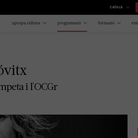
CATALÀ
apropa cultura
programació
formació
ent
óvitx
mpeta i l'OCGr