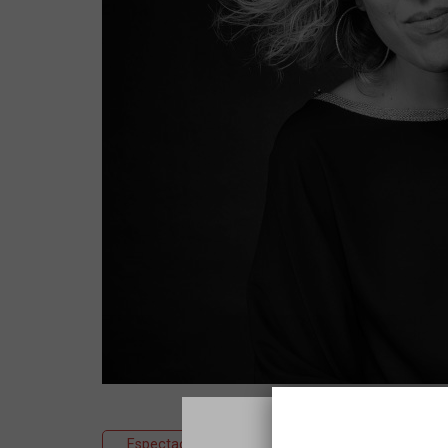
Espectacle
Música
Clàssica