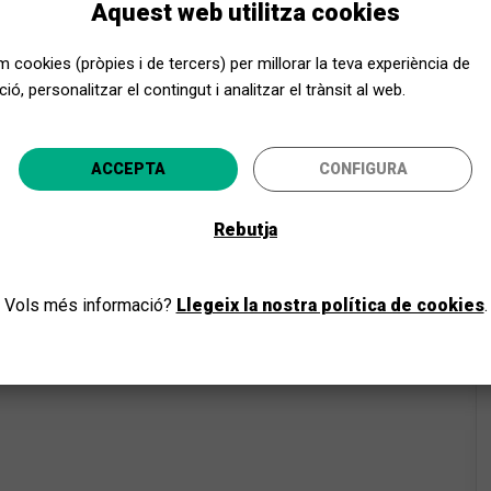
Aquest web utilitza cookies
edescobrint una Cantata “amagada” d’església del gran
em cookies (pròpies i de tercers) per millorar la teva experiència de
de l’ obra d’un jove Xostakovitx gràcies a la interpretació
ió, personalitzar el contingut i analitzar el trànsit al web.
 del 25è Concurs de piano Ricard Viñes.
Apropa Cultura, encara més a prop
ACCEPTA
CONFIGURA
ecciona la teva província i gaudeix de la cultura per a to
Rebutja
ANAR-HI
Vols més informació?
Llegeix la nostra política de cookies
.