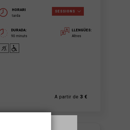
HORARI
SESSIONS
tarda
DURADA:
LLENGÜES:
90 minuts
Altres
A partir de
3 €