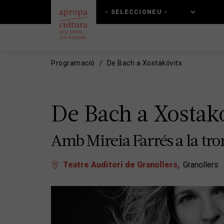
Vés
Skip
al
to
contingut
main
navigation
Programació
De Bach a Xostakóvitx
De Bach a Xostak
Amb Mireia Farrés a la tro
Teatre Auditori de Granollers
Granollers