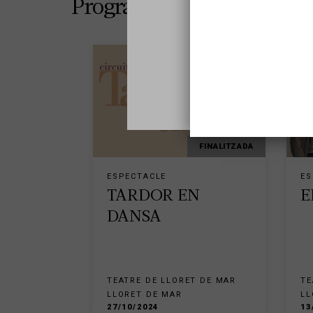
Programació de l'equipam
Sel
FINALITZADA
ESPECTACLE
ES
TARDOR EN
E
DANSA
TEATRE DE LLORET DE MAR
TE
LLORET DE MAR
LL
27/10/2024
13