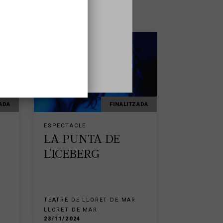
thom
ADA
FINALITZADA
ESPECTACLE
LA PUNTA DE
L'ICEBERG
TEATRE DE LLORET DE MAR
LLORET DE MAR
23/11/2024