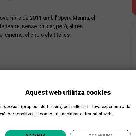
 novembre de 2011 amb l'Òpera Marina, el
 teatre, sense oblidar, però, altres
l cinema, el circ o els titelles.
Aquest web utilitza cookies
em cookies (pròpies i de tercers) per millorar la teva experiència de
ió, personalitzar el contingut i analitzar el trànsit al web.
Apropa Cultura, encara més a prop
ACCEPTA
CONFIGURA