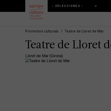
Vés
Skip
al
to
contingut
main
navigation
Promotors culturals
Teatre de Lloret de Mar
Teatre de Lloret 
Lloret de Mar (Girona)