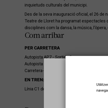
inquietuds culturals del municipi.
Des de la seva inauguració oficial, el 26 de
Teatre de Lloret ha programat espectacles de
disciplines com la dansa, la música, l'òpera, e
Com arribar
PER CARRETERA
Autopista AP7 - Sortida 9
Autopista C32 - Sortida a Palafolls
Carretera-NII - Blanes
EN TREN: RODALIES DE CATALUNYA
Utilitz
Línia C1 de Rodalies
navegac