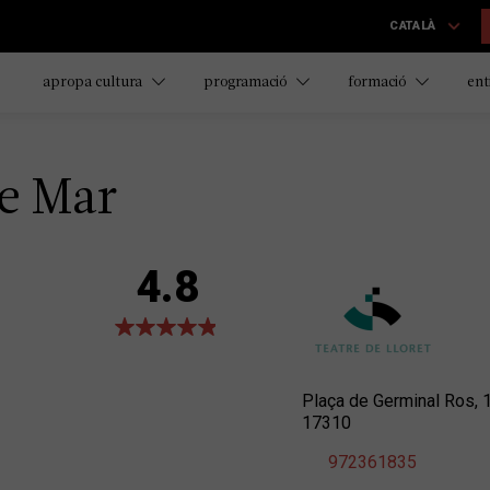
CATALÀ
apropa cultura
programació
formació
ent
de Mar
4.8
Plaça de Germinal Ros, 
17310
972361835