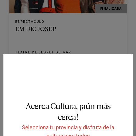
FINALIZADA
ESPECTÁCULO
EM DIC JOSEP
TEATRE DE LLORET DE MAR
LLORET DE MAR
06/02/2026
Acerca Cultura, ¡aún más
cerca!
FINALIZADA
Selecciona tu provincia y disfruta de la
cultura para todos