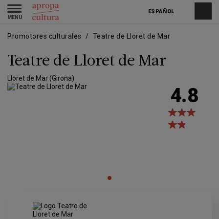
Pasar
Skip
Toggle
al
to
ESPAÑOL
navigation
contenido
main
principal
navigation
Promotores culturales
Teatre de Lloret de Mar
Teatre de Lloret de Mar
Lloret de Mar (Girona)
4.8