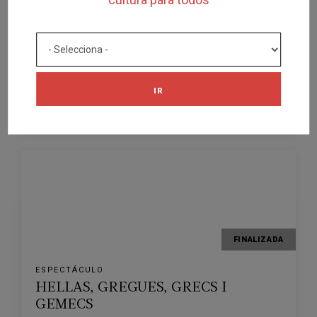
ESPECTÁCULO
LLORET ESPAI OFF KIDS. EL LLOC
DEL DESIG
TEATRE DE LLORET DE MAR
LLORET DE MAR
IR
22/03/2026
FINALIZADA
ESPECTÁCULO
HELLAS, GREGUES, GRECS I
GEMECS