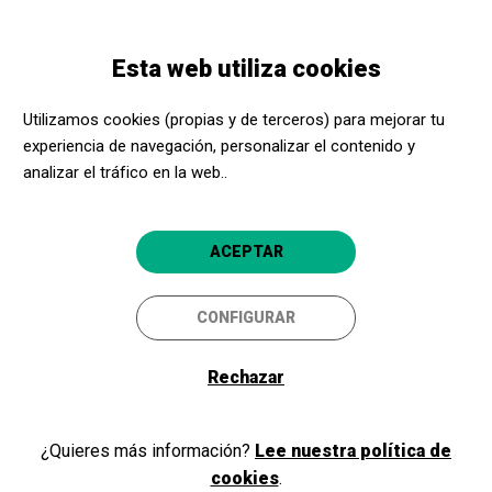
Pasar
Skip
Toggle
al
to
ESPAÑOL
navigation
contenido
main
Esta web utiliza cookies
principal
navigation
Utilizamos cookies (propias y de terceros) para mejorar tu
Teatre de Lloret de
experiencia de navegación, personalizar el contenido y
Mar
analizar el tráfico en la web..
Plaça Germinal Ros, 1 (Parc de
Can Saragossa)
ACEPTAR
17310
Lloret de Mar
CONFIGURAR
Teatre Municipal de
Lloret de Mar
Rechazar
Amaranta Gibert
agibert@lloret.cat
¿Quieres más información?
Lee nuestra política de
Teléfono:
972361835
Acerca Cultura, ¡aún más
cookies
.