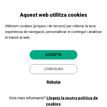
Vés
Skip
Toggle
al
to
CATALÀ
navigation
contingut
main
Aquest web utilitza cookies
navigation
Promotors culturals
La Cate
Utilitzem cookies (pròpies i de tercers) per millorar la teva
La Cate
experiència de navegació, personalitzar el contingut i analitzar
el trànsit al web.
Figueres (Girona)
4.7
ACCEPTA
CONFIGURA
Rebutja
Vols més informació?
Llegeix la nostra política de
cookies
.