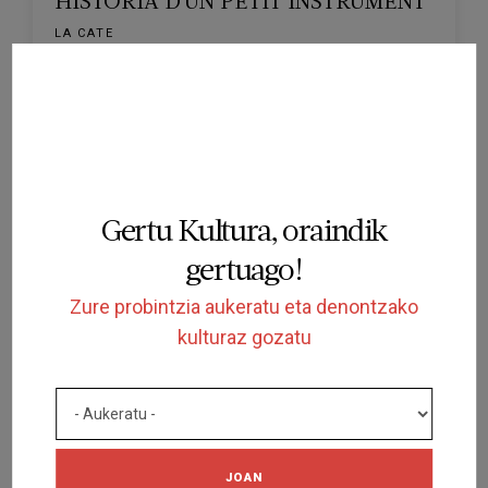
HISTÒRIA D'UN PETIT INSTRUMENT
LA CATE
FIGUERES
2026/05/31
Gertu Kultura, oraindik
gertuago!
AMAITUTA
Zure probintzia aukeratu eta denontzako
kulturaz gozatu
IKUSKIZUNA
ANNA ANDREU
LA CATE
FIGUERES
2026/03/07
JOAN