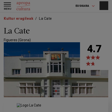
Skip
Skip
Toggle
to
to
EUSKARA
navigation
main
main
content
navigation
Kultur eragileak
La Cate
La Cate
Figueres (Girona)
4.7