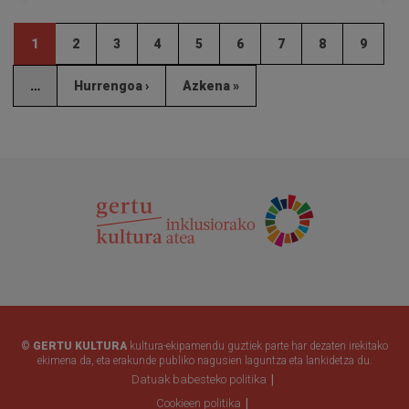
1
2
3
4
5
6
7
8
9
…
Hurrengoa ›
Azkena »
© GERTU KULTURA
kultura-ekipamendu guztiek parte har dezaten irekitako
ekimena da, eta erakunde publiko nagusien laguntza eta lankidetza du.
Datuak babesteko politika
Cookieen politika