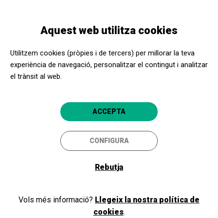
Vés
Skip
Toggle
al
to
CATALÀ
navigation
contingut
main
Aquest web utilitza cookies
navigation
Promotors culturals
Auditòrium de Palma
Utilitzem cookies (pròpies i de tercers) per millorar la teva
Auditòrium de Palma
experiència de navegació, personalitzar el contingut i analitzar
el trànsit al web.
Palma (Mallorca)
5
ACCEPTA
CONFIGURA
Rebutja
Vols més informació?
Llegeix la nostra política de
cookies
.