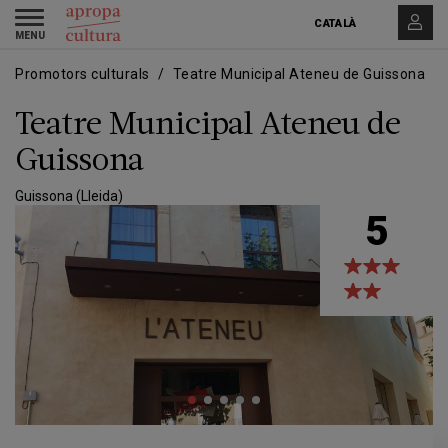
Vés
Skip
Toggle
al
to
CATALÀ
navigation
contingut
main
navigation
Promotors culturals
Teatre Municipal Ateneu de Guissona
Teatre Municipal Ateneu de
Guissona
Guissona (Lleida)
5