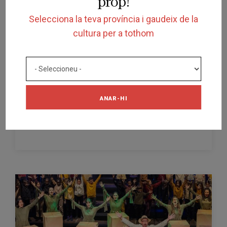
prop!
Selecciona la teva província i gaudeix de la
cultura per a tothom
FINALITZADA
ESPECTACLE
LE VOYAGE
ANAR-HI
TEATRE MUNICIPAL ATENEU DE GUISSONA
GUISSONA
09/03/2025