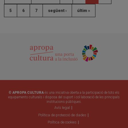
5
6
7
següent ›
últim »
© APROPA CULTURA
és una iniciativa oberta a la participació de tots els
equipaments culturals i disposa del suport i col·laboració de les principals
institucions públiques.
Avís legal
Política de protecció de dades
Política de cookies