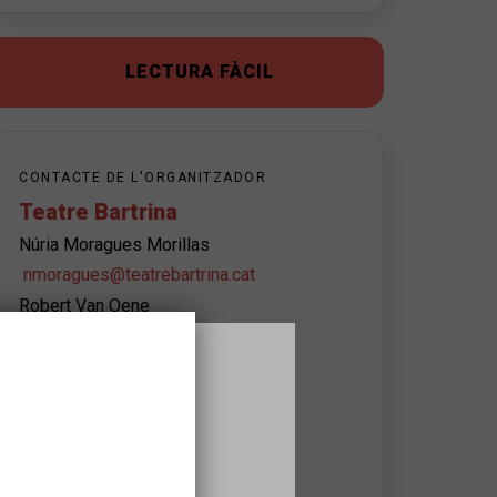
LECTURA FÀCIL
CONTACTE DE L'ORGANITZADOR
Teatre Bartrina
Núria Moragues Morillas
nmoragues@teatrebartrina.cat
Robert Van Oene
rvanoene@teatrebartrina.cat
Clàudia Egea Sabaté
cegea@teatrebartrina.cat
977010658
Horaris d'assessorament:
De 9h a 13h