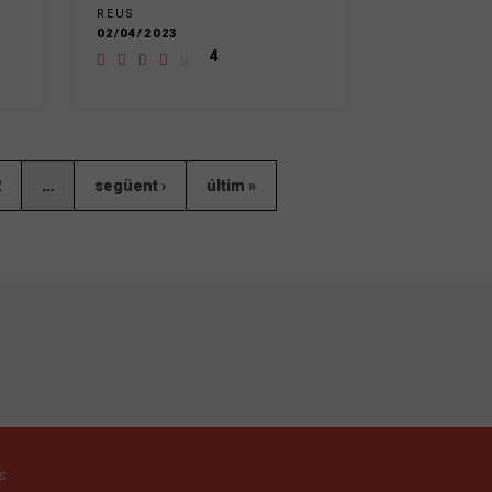
REUS
02/04/2023
4
2
…
següent ›
últim »
ts