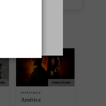
thom
ADA
FINALITZADA
ESPECTACLE
Amèrica