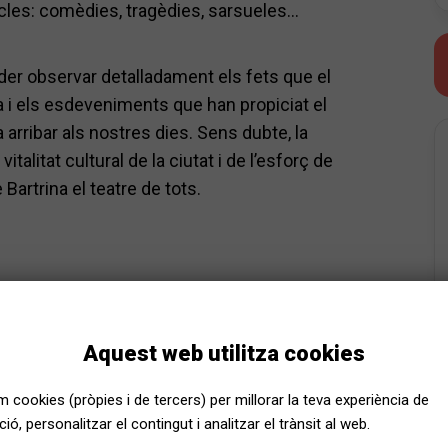
cles: comèdies, tragèdies, sarsueles...
oder observar detalladament els fets que el
a i els esdeveniments que han propiciat el
 arribar als nostres dies. Sens dubte, la
vitalitat cultural de la ciutat i de l’esforç de
Bartrina el teatre de tots.
Aquest web utilitza cookies
s a platea. Per a poder fer una millor
em cookies (pròpies i de tercers) per millorar la teva experiència de
s demanem que en cas de venir amb alguna cadira
ió, personalitzar el contingut i analitzar el trànsit al web.
és de fer la sol·licitud. Si sou Tarifa Reduïda