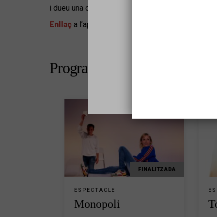
i dueu una cadira de rodes, és imprescindible que
Enllaç
a l’apartat d’accessibilitat del web de l'eq
Sel
Programació de l'equipament
FINALITZADA
ESPECTACLE
ES
Monopoli
T