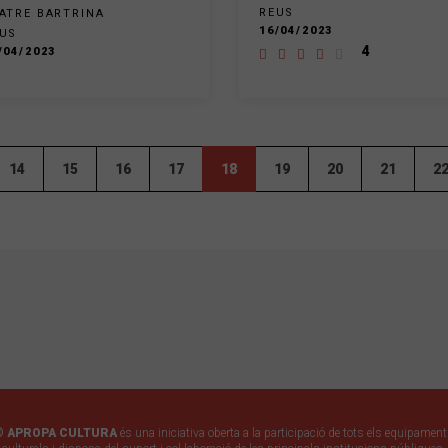
REUS
ATRE BARTRINA
16/04/2023
US
4
/04/2023
14
15
16
17
18
19
20
21
2
© APROPA CULTURA
és una iniciativa oberta a la participació de tots els equipamen