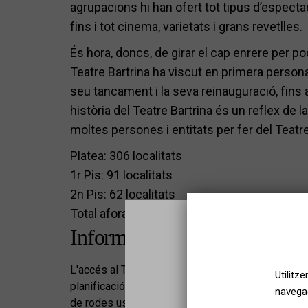
agrupacions hi han ofert tot tipus d’especta
fins i tot cinema, varietats i grans revetlles.
És hora, doncs, de girar el cap enrere per p
Teatre Bartrina ha viscut en primera person
seu tancament i la seva reinauguració, fins a
història del Teatre Bartrina és un reflex de la 
moltes persones i entitats per fer del Teatre 
Platea: 306 localitats
1r Pis: 91 localitats
2n Pis: 62 localitats
Total aforament: 459 localitats
Informació d'accessibilitat
L'accés al Teatre amb cadira de rodes únicament é
Utilitz
planificació i així oferir-vos un millor servei, u
navegac
de rodes us poseu en contacte amb nosaltres despr