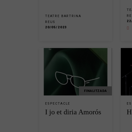
TE
RE
TEATRE BARTRINA
22
REUS
20/05/2023
FINALITZADA
ESPECTACLE
ES
I jo et diria Amorós
H