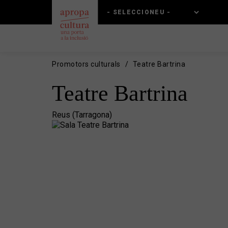
Vés
Skip
al
to
contingut
main
navigation
Promotors culturals
Teatre Bartrina
Teatre Bartrina
Reus (Tarragona)