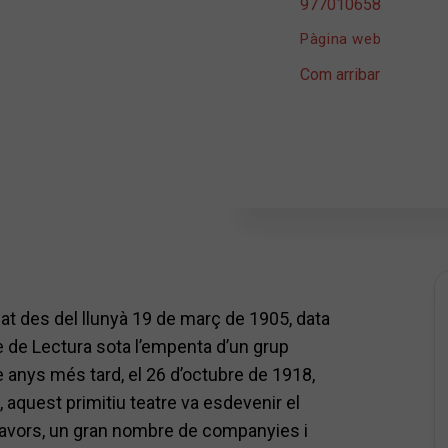
977010658
Pàgina web
Com arribar
sat des del llunyà 19 de març de 1905, data
e de Lectura sota l’empenta d’un grup
e anys més tard, el 26 d’octubre de 1918,
, aquest primitiu teatre va esdevenir el
llavors, un gran nombre de companyies i