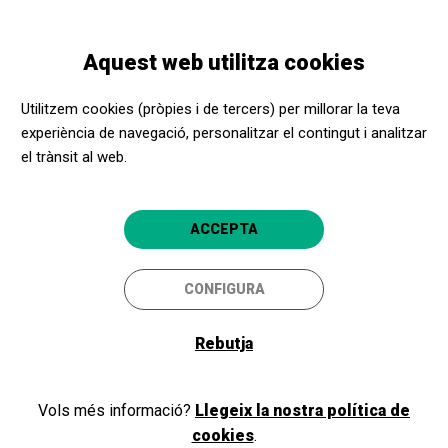
Vés
Skip
Toggle
al
to
CATALÀ
navigation
contingut
main
Aquest web utilitza cookies
navigation
Promotors culturals
Museu Pau Casals
Utilitzem cookies (pròpies i de tercers) per millorar la teva
Museu Pau Casals
experiència de navegació, personalitzar el contingut i analitzar
el trànsit al web.
El Vendrell (Tarragona)
5
ACCEPTA
CONFIGURA
Rebutja
Vols més informació?
Llegeix la nostra política de
cookies
.