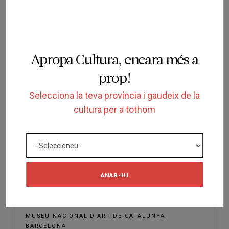
MUSEU NACIONAL D'ART DE CATALUNYA
BARCELONA
16/07/2022 al 09/10/2022
Apropa Cultura, encara més a
prop!
Selecciona la teva província i gaudeix de la
cultura per a tothom
FINALITZADA
VISITA LLIURE
ANAR-HI
El batec de la natura
MUSEU NACIONAL D'ART DE CATALUNYA
BARCELONA