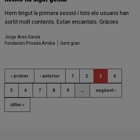
Hem tingut la primera sessió i tots els usuaris han
sortit molt contents. Estan encantats. Gràcies
Jorge
Ares García
Fundación Privada Amiba
Gent gran
« primer
‹ anterior
1
2
3
4
5
6
7
8
9
…
següent ›
últim »