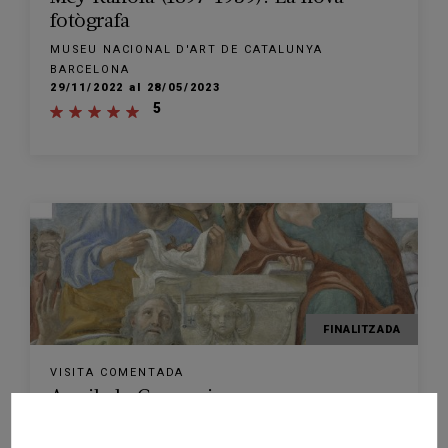
fotògrafa
MUSEU NACIONAL D'ART DE CATALUNYA
BARCELONA
29/11/2022 al 28/05/2023
5
FINALITZADA
VISITA COMENTADA
Annibale Carracci