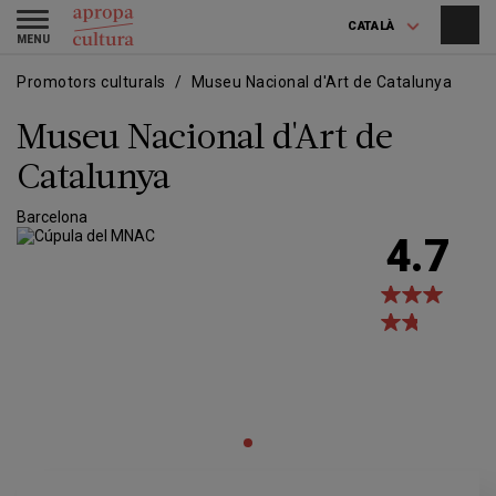
Vés
Skip
Toggle
al
to
CATALÀ
navigation
contingut
main
navigation
Promotors culturals
Museu Nacional d'Art de Catalunya
Museu Nacional d'Art de
Catalunya
Barcelona
4.7