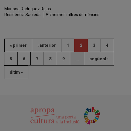
Mariona
Rodríguez Rojas
Residència Sauleda
Alzheimer i altres demències
« primer
‹ anterior
1
2
3
4
5
6
7
8
9
…
següent ›
últim »