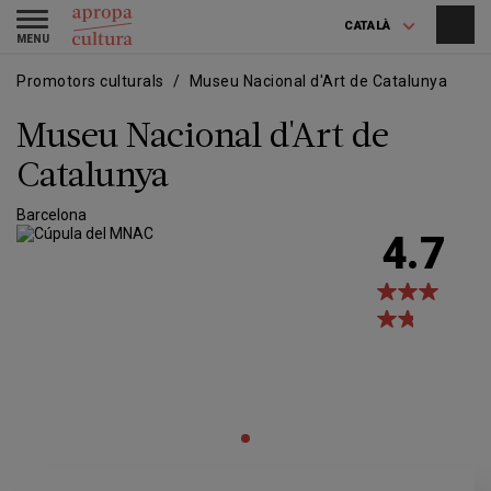
Vés
Skip
Toggle
al
to
CATALÀ
navigation
contingut
main
navigation
Promotors culturals
Museu Nacional d'Art de Catalunya
Museu Nacional d'Art de
Catalunya
Barcelona
4.7