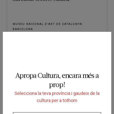
MUSEU NACIONAL D'ART DE CATALUNYA
BARCELONA
15/04/2025 al 29/06/2025
Apropa Cultura, encara més a
prop!
FINALITZADA
Selecciona la teva província i gaudeix de la
cultura per a tothom
VISITA COMENTADA
El mirall perdut