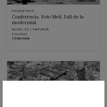
FINALITZADA
PRESENTACIÓ
Conferència. Foto Meli, l'ull de la
modernitat
MUSEU DE L'EMPORDÀ
FIGUERES
17/06/2026
FINALITZADA
PRESENTACIÓ