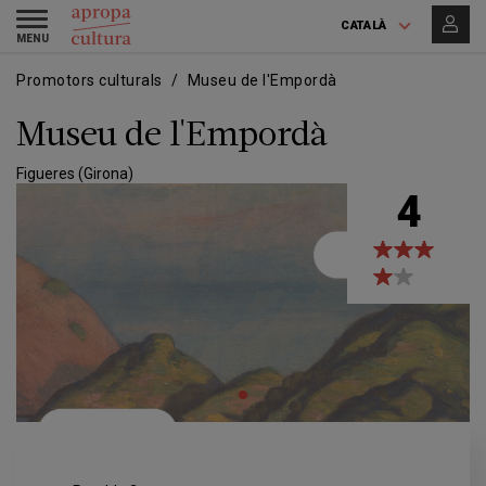
Vés
Skip
Toggle
al
to
CATALÀ
navigation
contingut
main
navigation
Promotors culturals
Museu de l'Empordà
Museu de l'Empordà
Figueres (Girona)
4