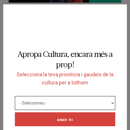
ESPECTACLE
PER SEMPRE (títol provisional)
LASALA. CENTRE DE CREACIÓ D'ARTS PER A LES
FAMÍLIES
SABADELL
06/05/2027
Apropa Cultura, encara més a
prop!
Selecciona la teva província i gaudeix de la
cultura per a tothom
SOL·LICITUD
ESPECTACLE
ANAR-HI
HOLA, MANS I PEUS
LASALA. CENTRE DE CREACIÓ D'ARTS PER A LES