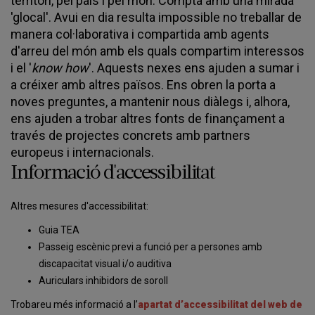
territori, pel país i pel món. Compta amb una mirada
'glocal'. Avui en dia resulta impossible no treballar de
manera col·laborativa i compartida amb agents
d'arreu del món amb els quals compartim interessos
i el '
know how
'. Aquests nexes ens ajuden a sumar i
a créixer amb altres països. Ens obren la porta a
noves preguntes, a mantenir nous diàlegs i, alhora,
ens ajuden a trobar altres fonts de finançament a
través de projectes concrets amb partners
europeus i internacionals.
Informació d'accessibilitat
Altres mesures d'accessibilitat:
Guia TEA
Passeig escènic previ a funció per a persones amb
discapacitat visual i/o auditiva
Auriculars inhibidors de soroll
Trobareu més informació a l’
apartat d’accessibilitat del web de