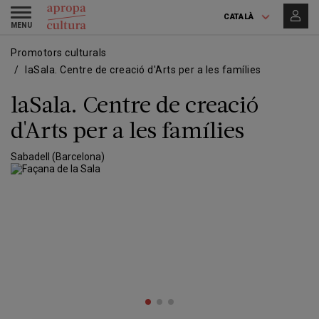
Vés
Skip
Toggle
al
to
CATALÀ
navigation
contingut
main
navigation
Promotors culturals
laSala. Centre de creació d'Arts per a les famílies
laSala. Centre de creació
d'Arts per a les famílies
Sabadell (Barcelona)