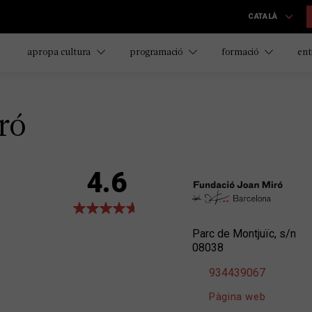
CATALÀ
apropa cultura
programació
formació
ent
ró
4.6
Parc de Montjuïc, s/n
08038
934439067
Pàgina web