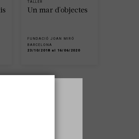
TALLER
is
Un mar d'objectes
FUNDACIÓ JOAN MIRÓ
BARCELONA
23/10/2018 al 16/06/2020