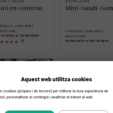
SITA + TALLER
VISITA LLIURE
iró en conversa
Miró-Gaudí-Gom
NDACIÓ JOAN MIRÓ
RCELONA
FUNDACIÓ JOAN MIRÓ
/12/2016 al 10/06/2020
BARCELONA
5
07/06/2019 al 06/10/2019
Aquest web utilitza cookies
em cookies (pròpies i de tercers) per millorar la teva experiència de
FINALITZADA
ió, personalitzar el contingut i analitzar el trànsit al web.
SITA COMENTADA