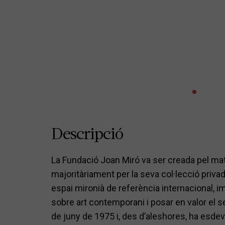
Descripció
La Fundació Joan Miró va ser creada pel mate
majoritàriament per la seva col·lecció privad
espai mironià de referència internacional, im
sobre art contemporani i posar en valor el se
de juny de 1975 i, des d’aleshores, ha esdev