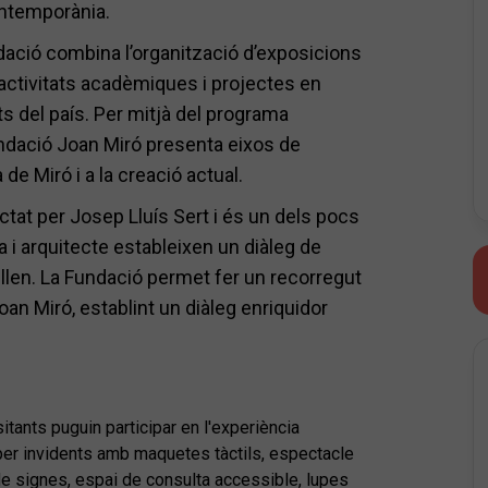
ontemporània.
dació combina l’organització d’exposicions
 activitats acadèmiques i projectes en
ats del país. Per mitjà del programa
undació Joan Miró presenta eixos de
 de Miró i a la creació actual.
ctat per Josep Lluís Sert i és un dels pocs
i arquitecte estableixen un diàleg de
cullen. La Fundació permet fer un recorregut
Joan Miró, establint un diàleg enriquidor
itants puguin participar en l'experiència
 per invidents amb maquetes tàctils, espectacle
 de signes, espai de consulta accessible, lupes