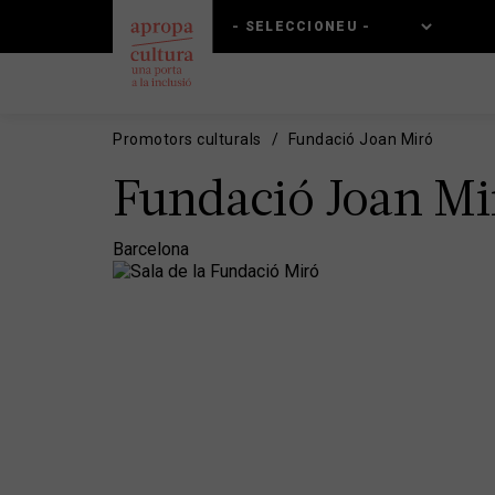
Vés
Skip
al
to
contingut
main
navigation
Promotors culturals
Fundació Joan Miró
Fundació Joan Mi
Barcelona