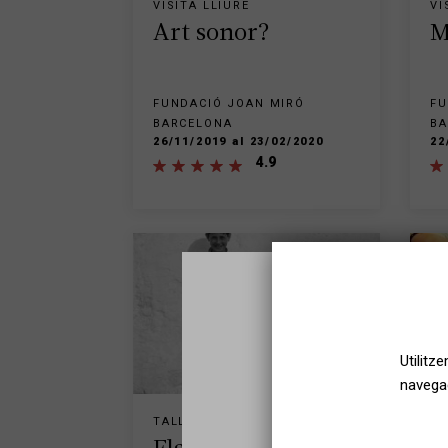
VISITA LLIURE
VI
Art sonor?
M
FUNDACIÓ JOAN MIRÓ
FU
BARCELONA
BA
26/11/2019 al 23/02/2020
22
4.9
Utilitz
FINALITZADA
navegac
TALLER
VI