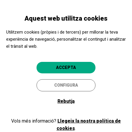
Vés
Skip
Toggle
al
to
CATALÀ
navigation
contingut
main
Aquest web utilitza cookies
navigation
Promotors culturals
Farinera d'en Beió
Utilitzem cookies (pròpies i de tercers) per millorar la teva
Farinera d'en Beió
experiència de navegació, personalitzar el contingut i analitzar
el trànsit al web.
Manacor (Mallorca)
5
ACCEPTA
CONFIGURA
Rebutja
Vols més informació?
Llegeix la nostra política de
cookies
.