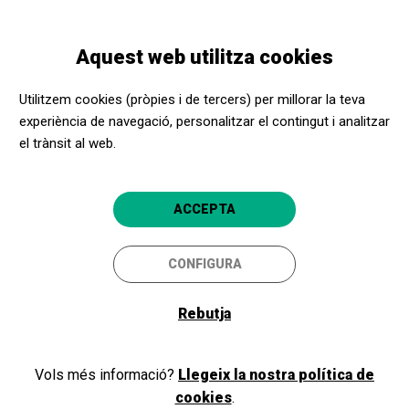
Vés
Skip
Toggle
al
to
CATALÀ
navigation
contingut
main
Aquest web utilitza cookies
navigation
Promotors culturals
L'Auditori
Utilitzem cookies (pròpies i de tercers) per millorar la teva
L'Auditori
experiència de navegació, personalitzar el contingut i analitzar
el trànsit al web.
Barcelona
4.7
ACCEPTA
CONFIGURA
Rebutja
Vols més informació?
Llegeix la nostra política de
cookies
.