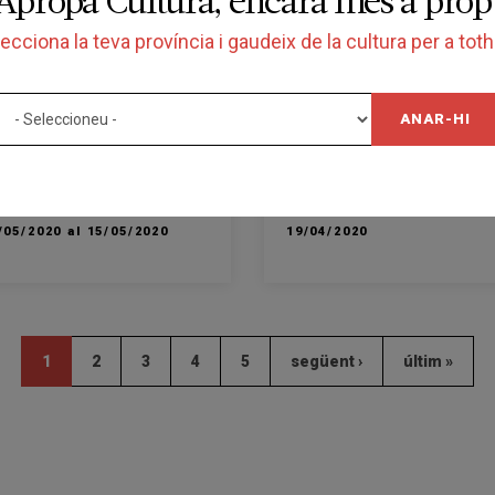
Apropa Cultura, encara més a prop
PECTACLE
ESPECTACLE
ecciona la teva província i gaudeix de la cultura per a to
ANTEM!
CAMERATA -
Contrallums
ANAR-HI
DITORI EDUARD TOLDRÀ
AUDITORI EDUARD TOLDRÀ
LANOVA I LA GELTRÚ
VILANOVA I LA GELTRÚ
LANOVA I LA GELTRÚ
VILANOVA I LA GELTRÚ
/05/2020 al 15/05/2020
19/04/2020
1
2
3
4
5
següent ›
últim »