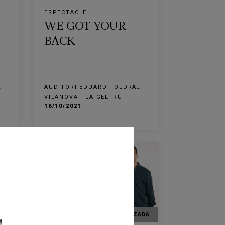
ESPECTACLE
WE GOT YOUR
BACK
AUDITORI EDUARD TOLDRÀ
VILANOVA I LA GELTRÚ
VILANOVA I LA GELTRÚ
16/10/2021
ADA
FINALITZADA