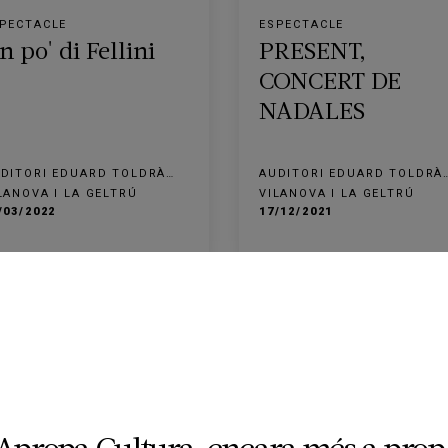
PECTACLE
ESPECTACLE
n po' di Fellini
PRESENT,
CONCERT DE
NADALES
DITORI EDUARD TOLDRÀ
AUDITORI EDUARD TOLDRÀ
LANOVA I LA GELTRÚ
VILANOVA I LA GELTRÚ
LANOVA I LA GELTRÚ
VILANOVA I LA GELTRÚ
/03/2022
17/12/2021
FINALITZADA
FINALITZ