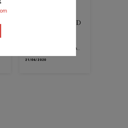
!
ESPECTACLE
thom
ELISABET
RASPALL WORLD
GROUP
AUDITORI EDUARD TOLDRÀ
VILANOVA I LA GELTRÚ
VILANOVA I LA GELTRÚ
21/06/2020