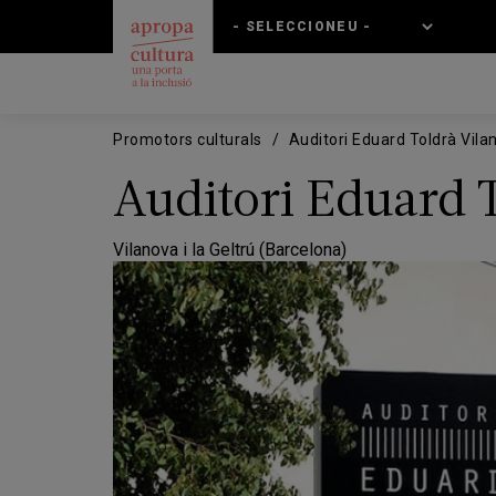
Vés
Skip
al
to
contingut
main
navigation
Promotors culturals
Auditori Eduard Toldrà Vilan
Auditori Eduard T
Vilanova i la Geltrú (Barcelona)