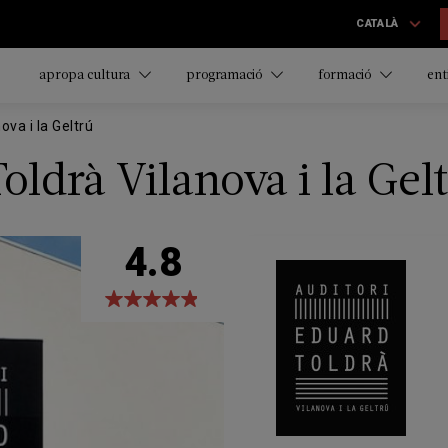
CATALÀ
apropa cultura
programació
formació
ent
ova i la Geltrú
oldrà Vilanova i la Gel
4.8