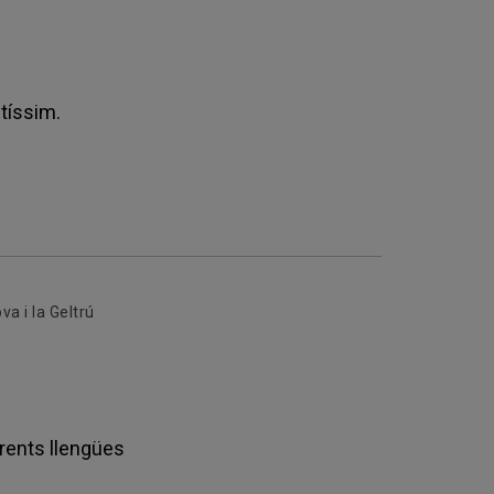
ltíssim.
va i la Geltrú
rents llengües