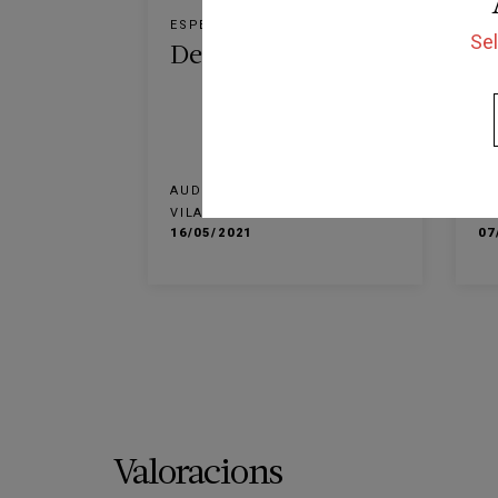
ESPECTACLE
ES
Sel
De cap per avall
C
AUDITORI EDUARD TOLDRÀ
AU
VILANOVA I LA GELTRÚ
VI
VILANOVA I LA GELTRÚ
VI
16/05/2021
07
Valoracions