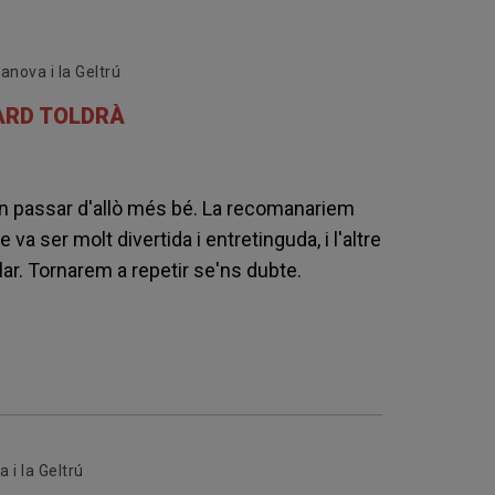
anova i la Geltrú
UARD TOLDRÀ
van passar d'allò més bé. La recomanariem
va ser molt divertida i entretinguda, i l'altre
ar. Tornarem a repetir se'ns dubte.
 i la Geltrú