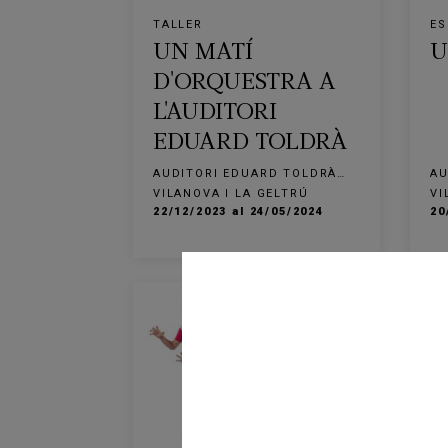
TALLER
ES
UN MATÍ
U
D'ORQUESTRA A
L'AUDITORI
EDUARD TOLDRÀ
AUDITORI EDUARD TOLDRÀ
AU
VILANOVA I LA GELTRÚ
VI
VILANOVA I LA GELTRÚ
VI
22/12/2023 al 24/05/2024
20
FINALITZADA