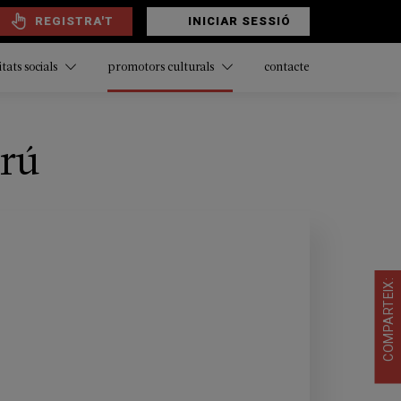
REGISTRA'T
INICIAR SESSIÓ
contacte
itats socials
promotors culturals
trú
COMPARTEIX: