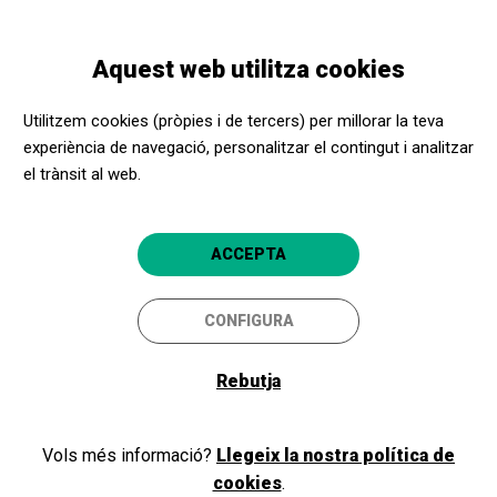
Vés
Skip
Toggle
al
to
CATALÀ
navigation
contingut
main
Aquest web utilitza cookies
navigation
Promotors culturals
Atrium Viladecans
Utilitzem cookies (pròpies i de tercers) per millorar la teva
Atrium Viladecans
experiència de navegació, personalitzar el contingut i analitzar
el trànsit al web.
Viladecans (Barcelona)
4.5
ACCEPTA
CONFIGURA
Rebutja
Vols més informació?
Llegeix la nostra política de
cookies
.