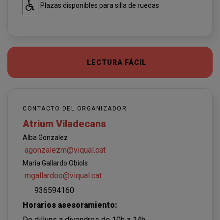
Plazas disponibles para silla de ruedas
LECTURA FÁCIL
CONTACTO DEL ORGANIZADOR
Atrium Viladecans
Alba Gonzalez
agonzalezm@viqual.cat
Maria Gallardo Obiols
mgallardoo@viqual.cat
936594160
Horarios asesoramiento:
De dilluns a divendres de 10h a 14h.