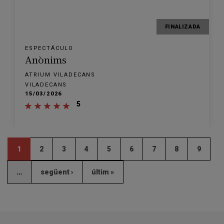
FINALIZADA
ESPECTÁCULO
Anònims
ATRIUM VILADECANS
VILADECANS
15/03/2026
5
1
2
3
4
5
6
7
8
9
…
següent ›
últim »