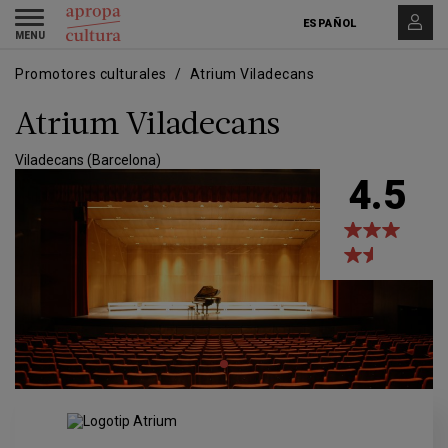
Pasar
Skip
Toggle
al
to
ESPAÑOL
navigation
contenido
main
principal
navigation
Promotores culturales
Atrium Viladecans
Atrium Viladecans
Viladecans (Barcelona)
4.5