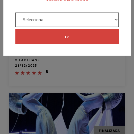
FINALIZADA
IR
ESPECTÁCULO
Que soni el Nadal
ATRIUM VILADECANS
VILADECANS
21/12/2025
5
FINALIZADA