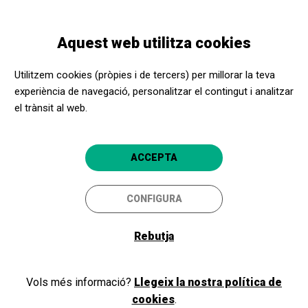
Vés
Skip
Toggle
al
to
CATALÀ
navigation
contingut
main
Aquest web utilitza cookies
navigation
Condicions dels serveis i
Utilitzem cookies (pròpies i de tercers) per millorar la teva
quotes Lleida
experiència de navegació, personalitzar el contingut i analitzar
el trànsit al web.
PER PROVÍNCIA
Lleida
ACCEPTA
CONFIGURA
Lleida
Consultar els documents informatius del programa:
Rebutja
Condicions dels serveis Apropa Cultura
Quotes Apropa Cultura
Vols més informació?
Llegeix la nostra política de
Formulari de petició d'alta a Apropa Cultura
cookies
.
Formulari de petició de continuïtat Apropa Cultura