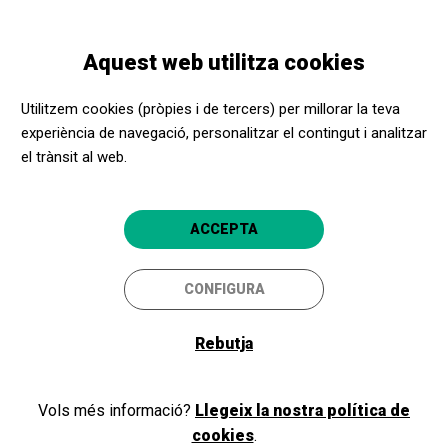
Vés
Skip
Toggle
al
to
CATALÀ
navigation
contingut
main
Aquest web utilitza cookies
navigation
Apropa Cultura
Neix la Xarxa Estatal per a una Cultura Inclusiva
Utilitzem cookies (pròpies i de tercers) per millorar la teva
experiència de navegació, personalitzar el contingut i analitzar
NOTÍCIES
el trànsit al web.
Neix la Xarxa Estatal per a
una Cultura Inclusiva
ACCEPTA
23/04/2026
CONFIGURA
Rebutja
Vols més informació?
Llegeix la nostra política de
cookies
.