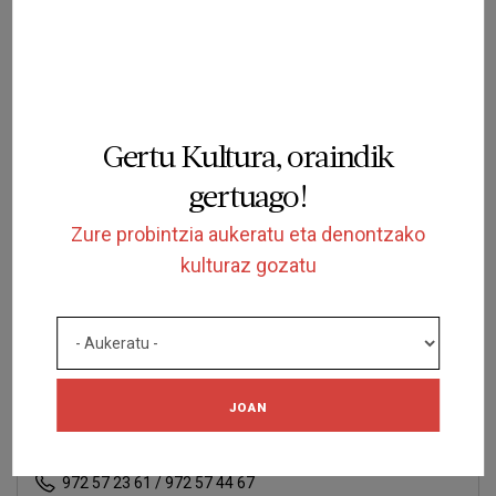
Meritxell Oliach Fàbregas
publicacionsmuseu@manacor.org
Gertu Kultura, oraindik
gertuago!
Zure probintzia aukeratu eta denontzako
kulturaz gozatu
Monasterio de
San Esteve
Plaça del Monestir, 12
JOAN
Banyoles
Página Web
972 57 23 61 / 972 57 44 67