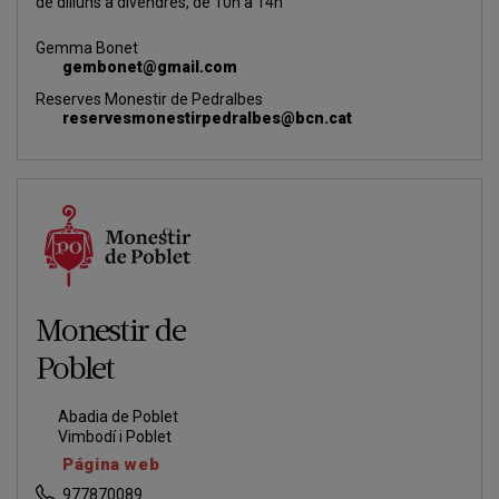
de dilluns a divendres, de 10h a 14h
Gemma Bonet
gembonet@gmail.com
Reserves Monestir de Pedralbes
reservesmonestirpedralbes@bcn.cat
Monestir de
Poblet
Abadia de Poblet
Vimbodí i Poblet
Página web
977870089