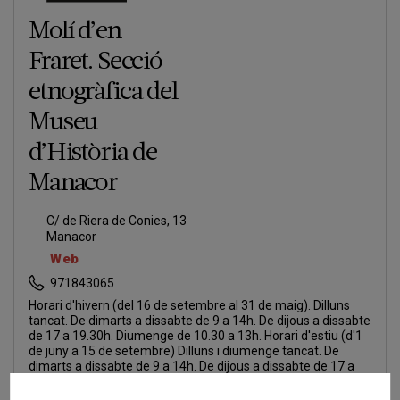
Molí d’en
Fraret. Secció
etnogràfica del
Museu
d’Història de
Manacor
C/ de Riera de Conies, 13
Manacor
Web
971843065
Horari d'hivern (del 16 de setembre al 31 de maig). Dilluns
tancat. De dimarts a dissabte de 9 a 14h. De dijous a dissabte
de 17 a 19.30h. Diumenge de 10.30 a 13h. Horari d'estiu (d'1
de juny a 15 de setembre) Dilluns i diumenge tancat. De
dimarts a dissabte de 9 a 14h. De dijous a dissabte de 17 a
20.15h.