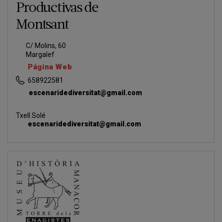
Productivas de
Montsant
C/ Molins, 60
Margalef
Página Web
658922581
escenaridediversitat@gmail.com
Txell Solé
escenaridediversitat@gmail.com