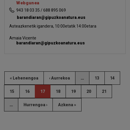
Webgunea
943 18 03 35 / 688 895 069
barandiaran@gipuzkoanatura.eus
Asteazkenetik igandera, 10:00etatik 14:00etara
Amaia Vicente
barandiaran@gipuzkoanatura.eus
« Lehenengoa
‹ Aurrekoa
…
13
14
15
16
17
18
19
20
21
…
Hurrengoa ›
Azkena »