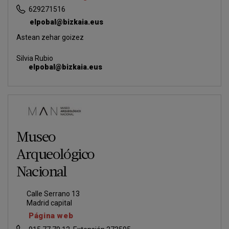
629271516
elpobal@bizkaia.eus
Astean zehar goizez
Silvia Rubio
elpobal@bizkaia.eus
Museo
Arqueológico
Nacional
Calle Serrano 13
Madrid capital
Página web