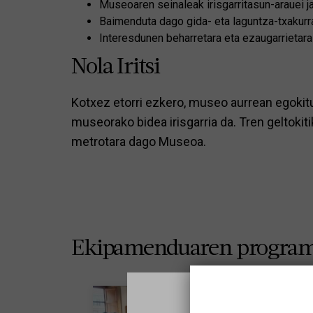
Museoaren seinaleak irisgarritasun-arauei jar
Baimenduta dago gida- eta laguntza-txakurr
Interesdunen beharretara eta ezaugarrietara 
Nola Iritsi
Kotxez etorri ezkero, museo aurrean egokitu
museorako bidea irisgarria da. Tren geltokit
metrotara dago Museoa.
Ekipamenduaren program