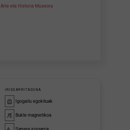
 Arte eta Historia Museora
IRISGARRITASUNA
Igogailu egokituak
Bukle magnetikoa
Sarrera irisgarria