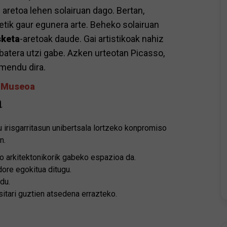
 aretoa lehen solairuan dago. Bertan,
rretik gaur egunera arte. Beheko solairuan
sketa
-aretoak daude. Gai artistikoak nahiz
e batera utzi gabe. Azken urteotan Picasso,
rmendu dira.
a Museoa
a
u irisgarritasun unibertsala lortzeko konpromiso
n.
o arkitektonikorik gabeko espazioa da.
dore egokitua ditugu.
 du.
sitari guztien atsedena errazteko.