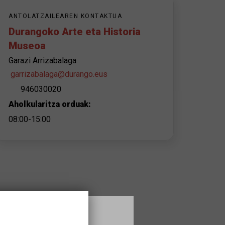
ANTOLATZAILEAREN KONTAKTUA
Durangoko Arte eta Historia
Museoa
Garazi Arrizabalaga
garrizabalaga@durango.eus
946030020
Aholkularitza orduak:
08:00-15:00