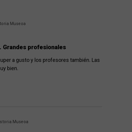
storia Museoa
. Grandes profesionales
uper a gusto y los profesores también. Las
uy bien.
istoria Museoa