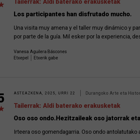
Tailerrak: Aldi baterako erakusketak
Los participantes han disfrutado mucho.
Una visita muy amena y el taller muy dinámico y pa
por parte de la guía. Mil esker por la experiencia,
Vanesa
Aguilera Báscones
Etxepel
Etxerik gabe
Durangoko Arte eta Histo
5
ASTEAZKENA, 2025, URRI 22
Tailerrak: Aldi baterako erakusketak
Oso oso ondo.Hezitzaileak oso jatorrak eta
Irteera oso gomendagarria. Oso ondo antolatutako a