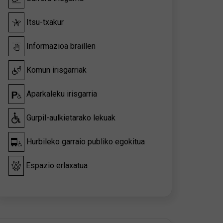
Itsu-txakur
Informazioa braillen
Komun irisgarriak
Aparkaleku irisgarria
Gurpil-aulkietarako lekuak
Hurbileko garraio publiko egokitua
Espazio erlaxatua