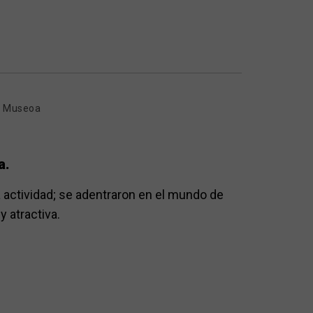
ia Museoa
a.
la actividad; se adentraron en el mundo de
 atractiva.