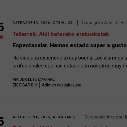
Durangoko Arte eta Hi
5
ASTEAZKENA, 2026, OTSAIL 25
Tailerrak: Aldi baterako erakusketak
Espectacular. Hemos estado super a gusto
Ha sido una experiencia muy buena. Los alumnos s
profesionales que han estado con nosotros muy m
MAIDER
LETE IZAGIRRE
ZIG EIBAR BHI
Adimen desgaitasuna
Durangoko Arte eta H
5
ASTEAZKENA, 2025, AZAROAK 5