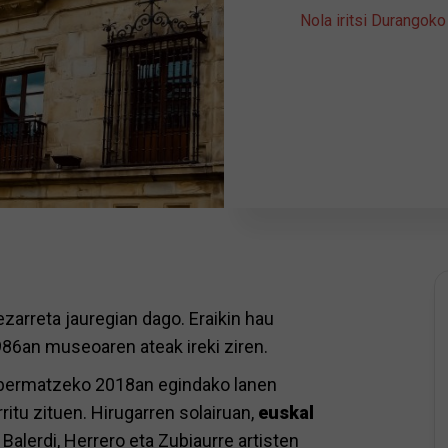
Nola iritsi Durangoko
ezarreta jauregian dago. Eraikin hau
86an museoaren ateak ireki ziren.
a bermatzeko 2018an egindako lanen
tu zituen. Hirugarren solairuan,
euskal
Balerdi, Herrero eta Zubiaurre artisten