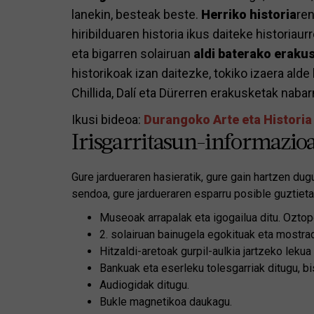
lanekin, besteak beste.
Herriko historia
ren
hiribilduaren historia ikus daiteke historiau
eta bigarren solairuan
aldi baterako eraku
historikoak izan daitezke, tokiko izaera ald
Chillida, Dalí eta Dürerren erakusketak naba
Ikusi bideoa:
Durangoko Arte eta Histori
Irisgarritasun-informazio
Gure jardueraren hasieratik, gure gain hartzen dug
sendoa, gure jardueraren esparru posible guztieta
Museoak arrapalak eta igogailua ditu. Oztop
2. solairuan bainugela egokituak eta mostra
Hitzaldi-aretoak gurpil-aulkia jartzeko lekua
Bankuak eta eserleku tolesgarriak ditugu, bi
Audiogidak ditugu.
Bukle magnetikoa daukagu.