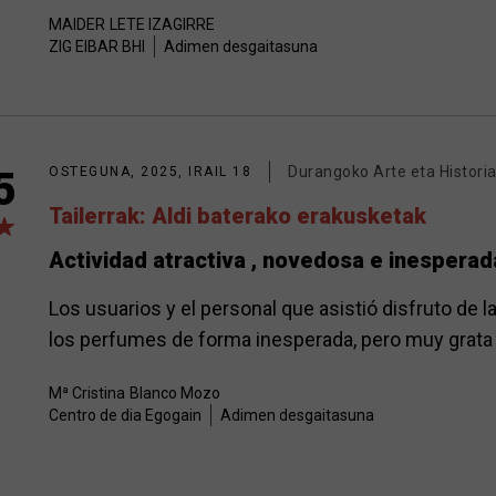
MAIDER
LETE IZAGIRRE
ZIG EIBAR BHI
Adimen desgaitasuna
Durangoko Arte eta Histor
5
OSTEGUNA, 2025, IRAIL 18
Tailerrak: Aldi baterako erakusketak
Actividad atractiva , novedosa e inesperad
Los usuarios y el personal que asistió disfruto de 
los perfumes de forma inesperada, pero muy grata y
Mª Cristina
Blanco Mozo
Centro de dia Egogain
Adimen desgaitasuna