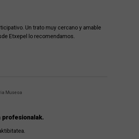
rticipativo. Un trato muy cercano y amable
 desde Etxepel lo recomendamos.
ria Museoa
 profesionalak.
ktibitatea.