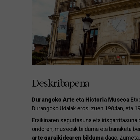
Deskribapena
Durangoko Arte eta Historia Museoa
Etx
Durangoko Udalak erosi zuen 1984an, eta 19
Eraikinaren segurtasuna eta irisgarritasun
ondoren, museoak bilduma eta banaketa berri
arte garaikidearen bilduma
dago, Zumeta, 