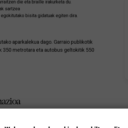
raitzen die eta braille irakurketa du.
ak sartzea
egokitutako bisita gidatuak egiten dira.
tako aparkalekua dago. Garraio publikotik
ik 350 metrotara eta autobus geltokitik 550
azioa