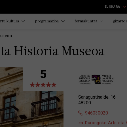
EUSKARA
rtu kultura
programazioa
formakuntza
gizarte
Museoa
ta Historia Museoa
5
Sanagustinalde, 16
48200
946030020
Durangoko Arte eta