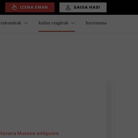
IZENA EMAN
SAIOA HASI
harremana
 erakundeak
kultur eragileak
 Historia Museoa webgunea