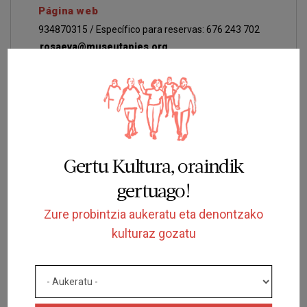
Página web
934870315 / Específico para reservas: 676 243 702
rosaeva@museutapies.org
Rosa Eva Campo
rosaeva@museutapies.org
Reserves Museu Tàpies
reserves@museutapies.org
Gertu Kultura, oraindik
gertuago!
Zure probintzia aukeratu eta denontzako
kulturaz gozatu
Museo Terra
Ctra. de Montblanc, 35
Espluga de Francolí
Página web