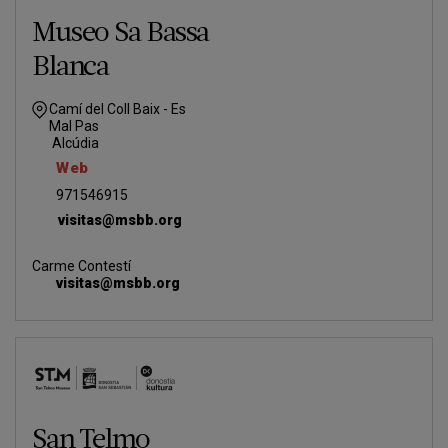
Museo Sa Bassa
Blanca
Camí del Coll Baix - Es
Mal Pas
Alcúdia
Web
971546915
visitas@msbb.org
Carme Contestí
visitas@msbb.org
San Telmo