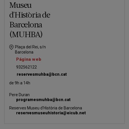
Museu
d'Història de
Barcelona
(MUHBA)
Plaça del Rei, s/n
Barcelona
Página web
932562122
reservesmuhba@bcn.cat
de 9h a 14h
Pere Duran
programesmuhba@bcn.cat
Reserves Museu d'Història de Barcelona
reservesmuseuhistoria@eicub.net