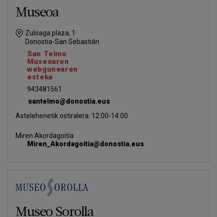
Museoa
Zuloaga plaza, 1
Donostia-San Sebastián
San Telmo
Museoaren
webgunearen
esteka
943481561
santelmo@donostia.eus
Astelehenetik ostiralera: 12:00-14:00
Miren Akordagoitia
Miren_Akordagoitia@donostia.eus
Museo Sorolla