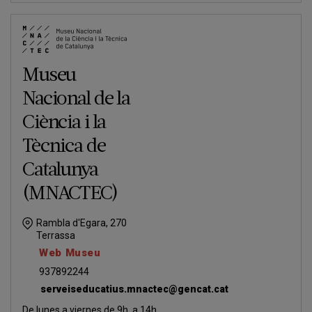
Museu
Nacional de la
Ciència i la
Tècnica de
Catalunya
(MNACTEC)
Rambla d'Egara, 270
Terrassa
Web Museu
937892244
serveiseducatius.mnactec@gencat.cat
De lunes a viernes de 9h. a 14h.