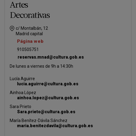
Artes
Decorativas
c/ Montalbán, 12
Madrid capital
Página web
910505751
reservas.mnad@cultura.gob.es
De lunes a viernes de 9h a 14:30h
Lucía Aguirre
lucia.aguirre@cultura.gob.es
Ainhoa López
ainhoa.lopez@cultura.gob.es
Sara Prieto
Sara.prieto@cultura.gob.es
María Benítez-Dávila Sánchez
maria.benitezdavila@cultura.gob.es