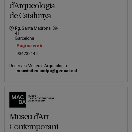
d'Arqueologia
de Catalunya
Pg. Santa Madrona, 39-
41
Barcelona
Página web
934232149
Reserves Museu d'Arqueologia
macvisites.acdpc@gencat.cat
Museu d'Art
Contemporani