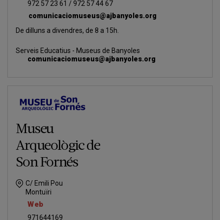
972 57 23 61 / 972 57 44 67
comunicaciomuseus@ajbanyoles.org
De dilluns a divendres, de 8 a 15h.
Serveis Educatius - Museus de Banyoles
comunicaciomuseus@ajbanyoles.org
Museu
Arqueològic de
Son Fornés
C/ Emili Pou
Montuïri
Web
971644169