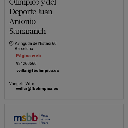
Olímpico y del
Deporte Juan
Antonio
Samaranch
Avinguda de l'Estadi 60
Barcelona
Página web
934260660
vvillar@fbolimpica.es
Vàngelis Villar
vvillar@fbolimpica.es