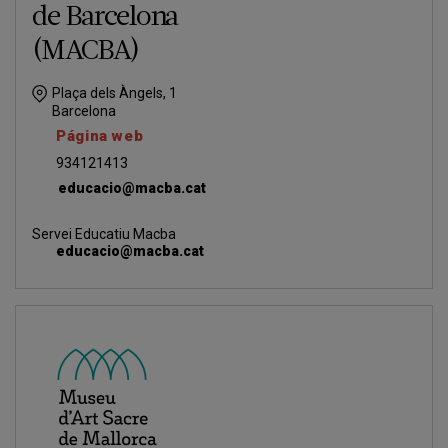
de Barcelona
(MACBA)
Plaça dels Àngels, 1
Barcelona
Página web
934121413
educacio@macba.cat
Servei Educatiu Macba
educacio@macba.cat