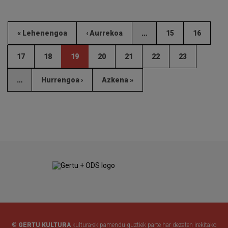
« Lehenengoa
‹ Aurrekoa
…
15
16
17
18
19
20
21
22
23
…
Hurrengoa ›
Azkena »
© GERTU KULTURA
kultura-ekipamendu guztiek parte har dezaten irekitako