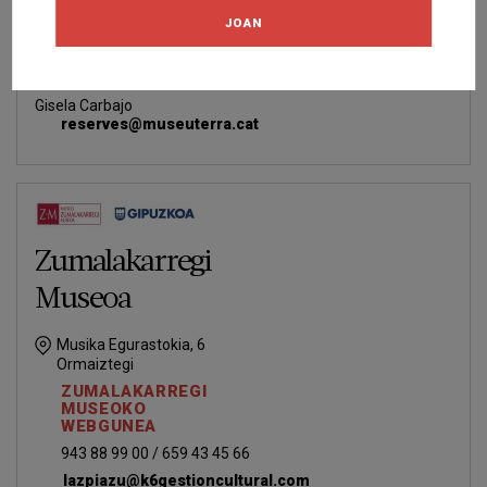
JOAN
977870576
reserves@museuterra.cat
Gisela Carbajo
reserves@museuterra.cat
Zumalakarregi
Museoa
Musika Egurastokia, 6
Ormaiztegi
ZUMALAKARREGI
MUSEOKO
WEBGUNEA
943 88 99 00 / 659 43 45 66
lazpiazu@k6gestioncultural.com