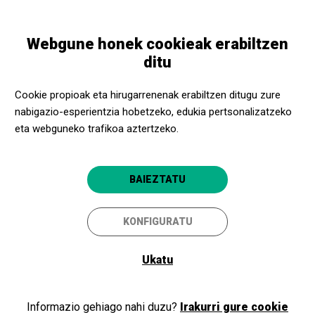
Skip
Skip
Toggle
to
to
EUSKARA
navigation
main
main
Webgune honek cookieak erabiltzen
content
navigation
Kultur eragileak
ditu
Museo Olímpico y del Deporte Juan Antonio Samaranch
Cookie propioak eta hirugarrenenak erabiltzen ditugu zure
Museo Olímpico y del
nabigazio-esperientzia hobetzeko, edukia pertsonalizatzeko
Deporte Juan Antonio
eta webguneko trafikoa aztertzeko.
Samaranch
BAIEZTATU
Barcelona
4.9
KONFIGURATU
Ukatu
Informazio gehiago nahi duzu?
Irakurri gure cookie