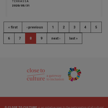
TERRASSA
2020/05/31
« first
‹ previous
1
2
3
4
5
6
7
8
9
next ›
last »
© CLOSE TO CULTURE
is an initiative open to the participation of all cultural