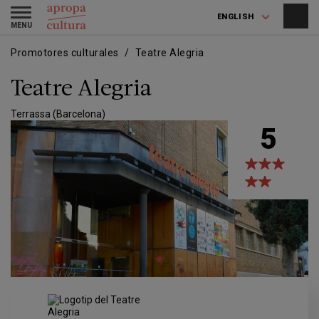
Skip
Skip
Toggle
to
to
ENGLISH
navigation
main
main
content
navigation
Promotores culturales
Teatre Alegria
Teatre Alegria
Terrassa (Barcelona)
5