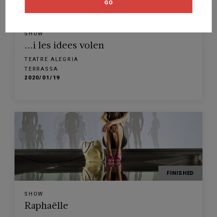
GO
FINISHED
SHOW
...i les idees volen
TEATRE ALEGRIA
TERRASSA
2020/01/19
FINISHED
SHOW
Raphaëlle