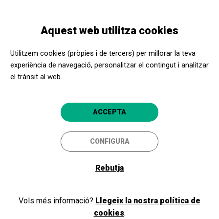
Vés
Skip
Toggle
al
to
CATALÀ
navigation
contingut
main
Aquest web utilitza cookies
navigation
Programació
Cercador d'activitats
Utilitzem cookies (pròpies i de tercers) per millorar la teva
Cercador d'activitats
experiència de navegació, personalitzar el contingut i analitzar
el trànsit al web.
CERCA LLIURE
ACCEPTA
Província/Localitat
CONFIGURA
Dates/horaris
Rebutja
Accessibilitat
Vols més informació?
Llegeix la nostra política de
Més filtres
cookies
.