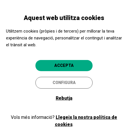
Vés
Skip
Toggle
al
to
CATALÀ
navigation
contingut
main
Aquest web utilitza cookies
navigation
Promotors culturals
La Villarroel
Utilitzem cookies (pròpies i de tercers) per millorar la teva
La Villarroel
experiència de navegació, personalitzar el contingut i analitzar
el trànsit al web.
Barcelona
4.7
ACCEPTA
CONFIGURA
Rebutja
Vols més informació?
Llegeix la nostra política de
cookies
.