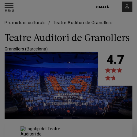
Vés
Skip
Toggle
al
to
CATALÀ
navigation
contingut
main
navigation
Promotors culturals
Teatre Auditori de Granollers
Teatre Auditori de Granollers
Granollers (Barcelona)
4.7