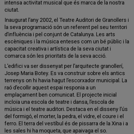
intensa activitat musical que és marca de la nostra
ciutat.
Inaugurat l’any 2002, el Teatre Auditori de Granollers i
la seva programació són un referent pel seu territori
d’influència i pel conjunt de Catalunya. Les arts
escèniques i la música enteses com un bé públic i la
capacitat creativa i artística de la seva ciutat i
comarca són les prioritats de la seva acció.
L'edifici va ser dissenyat per l’arquitecte granollerí,
Josep Maria Botey. Es va construir sobre els antics
terrenys on hi havia hagut l’escorxador municipal. La
raó d’ecollir aquest espai responia a un
emplaçament ben comunicat. El projecte inicial
incloïa una escola de teatre i dansa, l’escola de
música i el teatre auditori. Destaca en el disseny l’ús
del formigó, el morter, la pedra, el vidre, el coure i el
ferro. El terra del vestíbul és de pissarra de la Xina i a
les sales hi ha moqueta, que apaivaga el so.