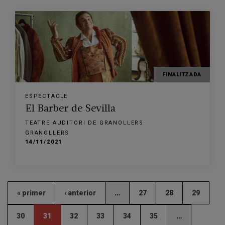
FINALITZADA
ESPECTACLE
El Barber de Sevilla
TEATRE AUDITORI DE GRANOLLERS
GRANOLLERS
14/11/2021
« primer
‹ anterior
…
27
28
29
30
31
32
33
34
35
…