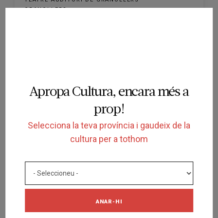
GRANOLLERS
17/10/2021
Apropa Cultura, encara més a
prop!
Selecciona la teva província i gaudeix de la
FINALITZADA
cultura per a tothom
ESPECTACLE
Una noche sin luna
TEATRE AUDITORI DE GRANOLLERS
GRANOLLERS
13/01/2022
ANAR-HI