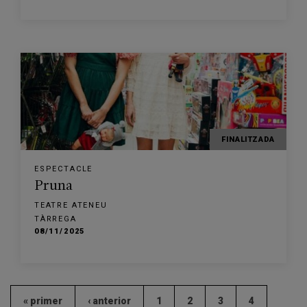
FINALITZADA
ESPECTACLE
Pruna
TEATRE ATENEU
TÀRREGA
08/11/2025
« primer
‹ anterior
1
2
3
4