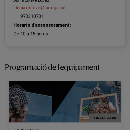
Dúnia Esteve López
dunia.esteve@tarrega.cat
973310731
Horaris d'assessorament:
De 10 a 15 hores
Programació de l'equipament
FINALITZADA