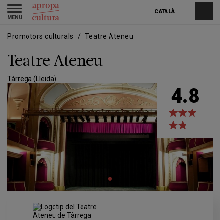
Vés
Skip
Toggle
al
to
CATALÀ
navigation
contingut
main
navigation
Promotors culturals
Teatre Ateneu
Teatre Ateneu
Tàrrega (Lleida)
4.8