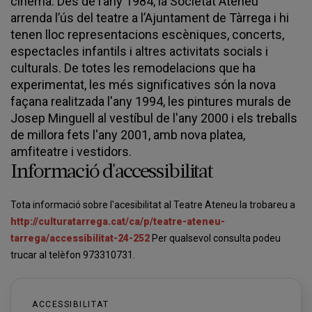
cinema. Des de l’any 1984, la Societat Ateneu
arrenda l’ús del teatre a l’Ajuntament de Tàrrega i hi
tenen lloc representacions escèniques, concerts,
espectacles infantils i altres activitats socials i
culturals. De totes les remodelacions que ha
experimentat, les més significatives són la nova
façana realitzada l'any 1994, les pintures murals de
Josep Minguell al vestíbul de l'any 2000 i els treballs
de millora fets l'any 2001, amb nova platea,
amfiteatre i vestidors.
Informació d'accessibilitat
Tota informació sobre l'acesibilitat al Teatre Ateneu la trobareu a
http://culturatarrega.cat/ca/p/teatre-ateneu-
tarrega/accessibilitat-24-252
Per qualsevol consulta podeu
trucar al telèfon 973310731.
ACCESSIBILITAT