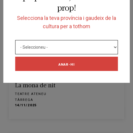
prop!
Selecciona la teva província i gaudeix de la
cultura per a tothom
ANAR-HI
FINALITZADA
ESPECTACLE
La mona de nit
TEATRE ATENEU
TÀRREGA
14/11/2025