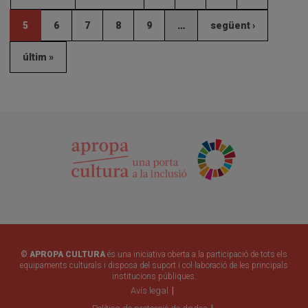
5
6
7
8
9
…
següent ›
últim »
© APROPA CULTURA
és una iniciativa oberta a la participació de tots els
equipaments culturals i disposa del suport i col·laboració de les principals
institucions públiques.
Avís legal