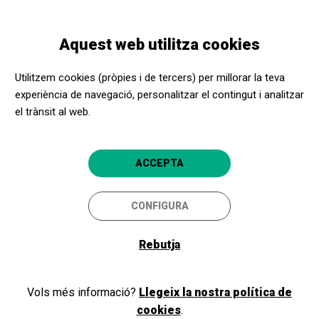
Vés
Skip
Toggle
al
to
CATALÀ
navigation
contingut
main
Aquest web utilitza cookies
navigation
Promotors culturals
Fundació Suñol
Utilitzem cookies (pròpies i de tercers) per millorar la teva
Fundació Suñol
experiència de navegació, personalitzar el contingut i analitzar
el trànsit al web.
Barcelona
4.8
ACCEPTA
CONFIGURA
Rebutja
Vols més informació?
Llegeix la nostra política de
cookies
.