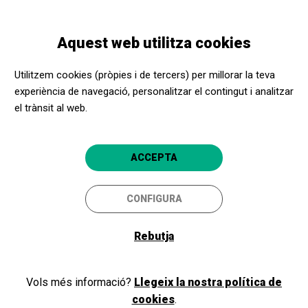
Vés
Skip
Toggle
al
to
CATALÀ
navigation
contingut
main
Aquest web utilitza cookies
navigation
Promotors culturals
L'Auditori
Utilitzem cookies (pròpies i de tercers) per millorar la teva
L'Auditori
experiència de navegació, personalitzar el contingut i analitzar
el trànsit al web.
Barcelona
4.7
ACCEPTA
CONFIGURA
Rebutja
Vols més informació?
Llegeix la nostra política de
cookies
.