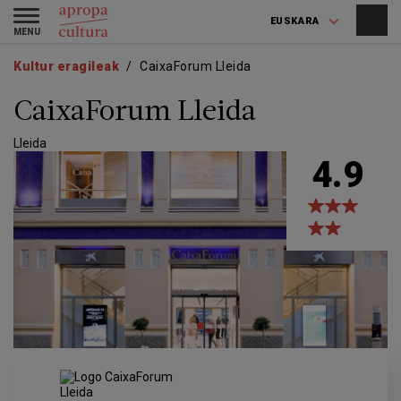
Skip
Skip
Toggle
to
to
EUSKARA
navigation
main
main
content
navigation
Kultur eragileak
CaixaForum Lleida
CaixaForum Lleida
Lleida
4.9