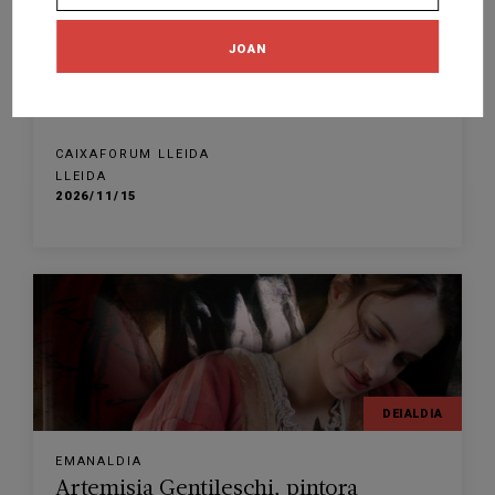
DEIALDIA
JOAN
IKUSKIZUNA
A la recerca de la deessa
CAIXAFORUM LLEIDA
LLEIDA
2026/11/15
DEIALDIA
EMANALDIA
Artemisia Gentileschi, pintora