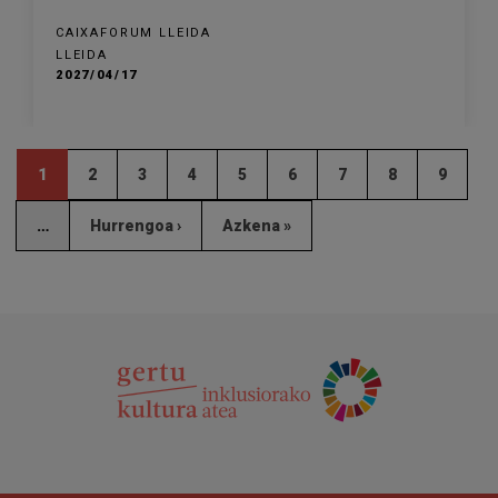
CAIXAFORUM LLEIDA
LLEIDA
2027/04/17
1
2
3
4
5
6
7
8
9
…
Hurrengoa ›
Azkena »