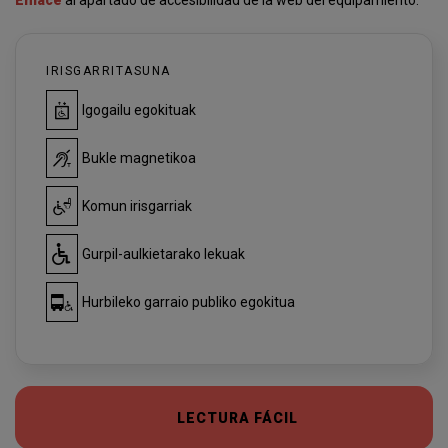
Enlace
al apartado de accesibilidad de la web del equipamiento.
IRISGARRITASUNA
Igogailu egokituak
Bukle magnetikoa
Komun irisgarriak
Gurpil-aulkietarako lekuak
Hurbileko garraio publiko egokitua
LECTURA FÁCIL