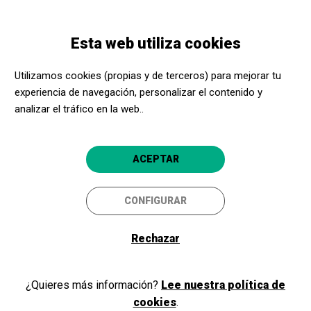
Pasar
Skip
Toggle
al
to
ESPAÑOL
navigation
contenido
main
Memorias
Esta web utiliza cookies
principal
navigation
Utilizamos cookies (propias y de terceros) para mejorar tu
experiencia de navegación, personalizar el contenido y
Todas
analizar el tráfico en la web..
Selecciona tu provincia
ACEPTAR
CONFIGURAR
Memoria Acerca Cultura 2021
DESCARGA
Rechazar
Memoria Acerca Cultura 2020
¿Quieres más información?
Lee nuestra política de
DESCARGA
cookies
.