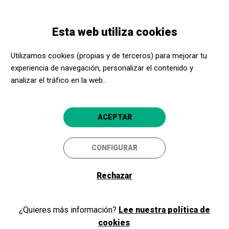
Pasar
Skip
Toggle
al
to
ESPAÑOL
navigation
contenido
main
Esta web utiliza cookies
principal
navigation
Acerca Cultura
Memorias Mallorca
Utilizamos cookies (propias y de terceros) para mejorar tu
Memorias Mallorca
experiencia de navegación, personalizar el contenido y
analizar el tráfico en la web..
Todas
ACEPTAR
POR PROVINCIA
Mallorca
CONFIGURAR
Rechazar
¿Quieres más información?
Lee nuestra política de
cookies
.