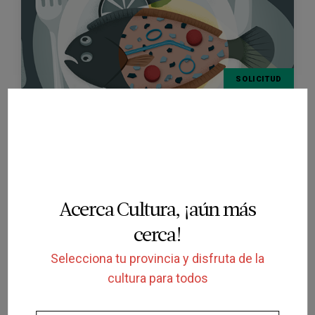
SOLICITUD
PRESENTACIÓN
Estem menjant plàstic?
CAIXAFORUM LLEIDA
LLEIDA
29/10/2026
Acerca Cultura, ¡aún más
cerca!
Selecciona tu provincia y disfruta de la
cultura para todos