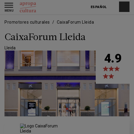
Pasar
Skip
Toggle
al
to
ESPAÑOL
navigation
contenido
main
principal
navigation
Promotores culturales
CaixaForum Lleida
CaixaForum Lleida
Lleida
4.9