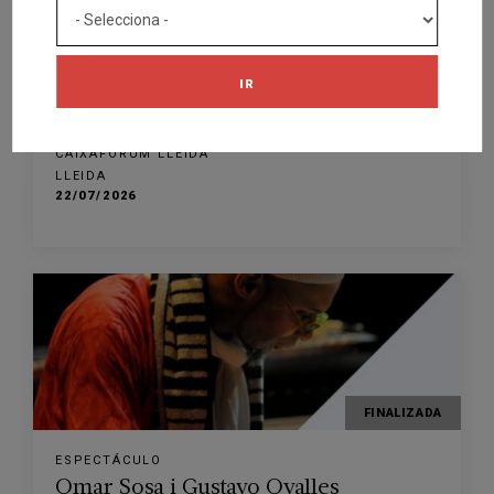
FINALIZADA
PRESENTACIÓN
IR
A punt per veure l’eclipsi?
CAIXAFORUM LLEIDA
LLEIDA
22/07/2026
FINALIZADA
ESPECTÁCULO
Omar Sosa i Gustavo Ovalles