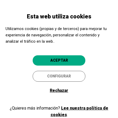
Pasar
Skip
Toggle
al
to
ESPAÑOL
navigation
contenido
main
Esta web utiliza cookies
principal
navigation
Programación
LA CUINA
Utilizamos cookies (propias y de terceros) para mejorar tu
experiencia de navegación, personalizar el contenido y
LA CUINA
analizar el tráfico en la web..
CIA. PIRATES TEATRE
Lloret de Mar
Teatre de Lloret de Mar
ACEPTAR
CONFIGURAR
05/12/2025
Viernes
Rechazar
HORARIO
SESIONES
noche
DURACIÓN:
¿Quieres más información?
Lee nuestra política de
1 hora 40 min
cookies
.
IDIOMAS: