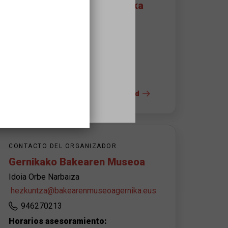
Museo de la Paz de Gernika
Foru plaza, 1
48300
s
Gernika-Lumo
946270213
+ info del espacio y la accesibilidad
CONTACTO DEL ORGANIZADOR
Gernikako Bakearen Museoa
Idoia Orbe Narbaiza
hezkuntza@bakearenmuseoagernika.eus
946270213
Horarios asesoramiento: