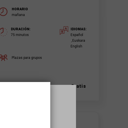
HORARIO
mañana
DURACIÓN:
IDIOMAS:
75 minutos
Español
Euskara
English
Plazas para grupos
Gratis
DONDE SE HACE