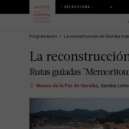
Pasar
Skip
al
to
contenido
main
principal
navigation
Programación
La reconstrucción de Gernika tras
La reconstrucción
Rutas guiadas "Memoritou
Museo de la Paz de Gernika
Gernika-Lumo