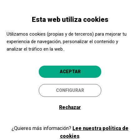
Pasar
Skip
Toggle
al
to
ESPAÑOL
navigation
contenido
main
Esta web utiliza cookies
principal
navigation
Programación
ÈTER BROTA
Utilizamos cookies (propias y de terceros) para mejorar tu
experiencia de navegación, personalizar el contenido y
ÈTER BROTA
analizar el tráfico en la web..
CIA. Íntims Produccions
Lloret de Mar
Teatre de Lloret de Mar
ACEPTAR
CONFIGURAR
Rechazar
¿Quieres más información?
Lee nuestra política de
cookies
.