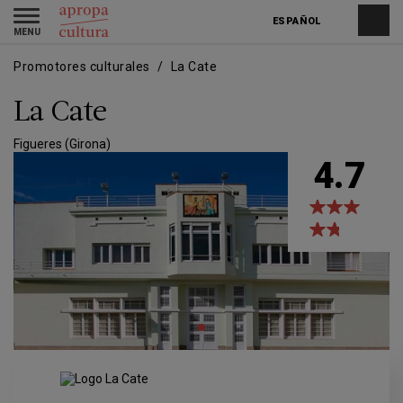
Pasar
Skip
Toggle
al
to
ESPAÑOL
navigation
contenido
main
principal
navigation
Promotores culturales
La Cate
La Cate
Figueres (Girona)
4.7