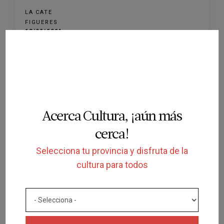
LA CATE
FIGUERES
18/02/2024
Acerca Cultura, ¡aún más
FINALIZADA
cerca!
Selecciona tu provincia y disfruta de la
ESPECTÁCULO
BÈSTIES
cultura para todos
LA CATE
FIGUERES
11/05/2024
5