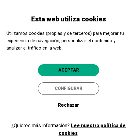
Pasar
Skip
Toggle
al
to
ESPAÑOL
navigation
contenido
main
Esta web utiliza cookies
principal
navigation
Promotores culturales
La Cate
Utilizamos cookies (propias y de terceros) para mejorar tu
La Cate
experiencia de navegación, personalizar el contenido y
analizar el tráfico en la web..
Figueres (Girona)
4.7
ACEPTAR
CONFIGURAR
Rechazar
¿Quieres más información?
Lee nuestra política de
cookies
.