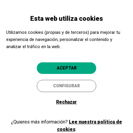
Pasar
Skip
Toggle
al
to
ESPAÑOL
navigation
contenido
main
Esta web utiliza cookies
principal
navigation
Programación
Improchef
Utilizamos cookies (propias y de terceros) para mejorar tu
experiencia de navegación, personalizar el contenido y
Improchef
analizar el tráfico en la web..
Teatre
Figueres
La Cate
ACEPTAR
CONFIGURAR
Rechazar
¿Quieres más información?
Lee nuestra política de
cookies
.