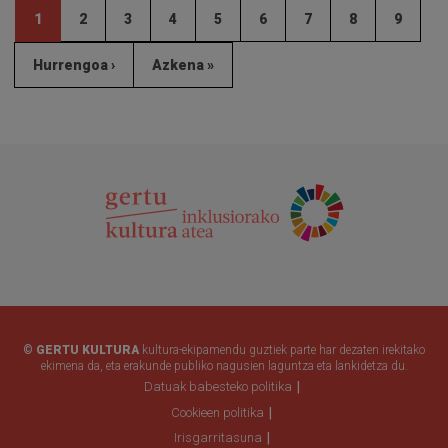
1
2
3
4
5
6
7
8
9
Hurrengoa ›
Azkena »
© GERTU KULTURA
kultura-ekipamendu guztiek parte har dezaten irekitako
ekimena da, eta erakunde publiko nagusien laguntza eta lankidetza du.
Datuak babesteko politika
Cookieen politika
Irisgarritasuna