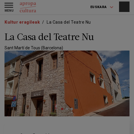
Skip
Skip
Toggle
to
to
EUSKARA
navigation
main
main
content
navigation
Kultur eragileak
La Casa del Teatre Nu
La Casa del Teatre Nu
Sant Martí de Tous (Barcelona)