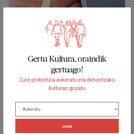
AMAITUTA
IKUSKIZUNA
Les donzelles de Bellaguarda
LA CASA DEL TEATRE NU
SANT MARTÍ DE TOUS
2025/05/31 - 2025/06/01
Gertu Kultura, oraindik
gertuago!
Zure probintzia aukeratu eta denontzako
kulturaz gozatu
AMAITUTA
JOAN
IKUSKIZUNA