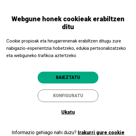
Skip
Skip
Toggle
to
to
EUSKARA
navigation
main
main
Webgune honek cookieak erabiltzen
content
navigation
Kultur eragileak
La Casa del Teatre Nu
ditu
La Casa del Teatre Nu
Cookie propioak eta hirugarrenenak erabiltzen ditugu zure
nabigazio-esperientzia hobetzeko, edukia pertsonalizatzeko
Sant Martí de Tous (Barcelona)
eta webguneko trafikoa aztertzeko.
BAIEZTATU
KONFIGURATU
Ukatu
Informazio gehiago nahi duzu?
Irakurri gure cookie