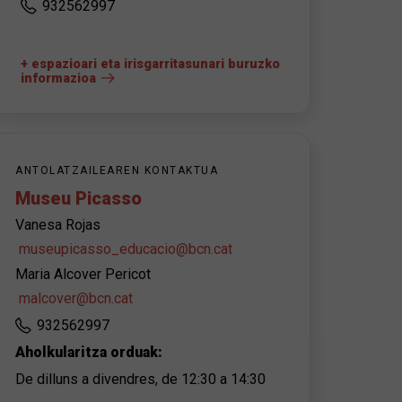
932562997
+ espazioari eta irisgarritasunari buruzko
informazioa
ANTOLATZAILEAREN KONTAKTUA
Museu Picasso
Vanesa Rojas
museupicasso_educacio@bcn.cat
Maria Alcover Pericot
malcover@bcn.cat
932562997
Aholkularitza orduak:
De dilluns a divendres, de 12:30 a 14:30