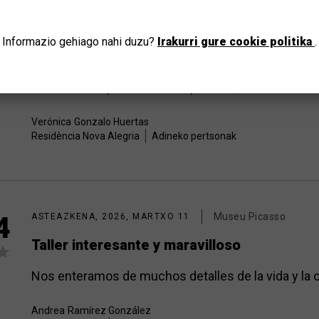
JOAN
Museu Picasso
5
OSTEGUNA, 2026, MARTXO 19
Informazio gehiago nahi duzu?
Irakurri gure cookie politika
.
Els assistents al taller van gaudir moltíssim
Va ser una experiència molt positiva, hi tornarem a fe
Verónica
Gonzalo Huertas
Residència Nova Alegria
Adineko pertsonak
Museu Picasso
4
ASTEAZKENA, 2026, MARTXO 11
Taller interesante y maravilloso
Nos enteramos de muchos detalles de la vida y la 
Andrea
Ramírez González