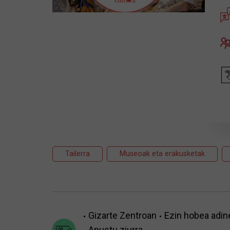
Tailerra
Museoak eta erakusketak
Gizarte Zentroan
Ezin hobea adin
Apustu ziurra