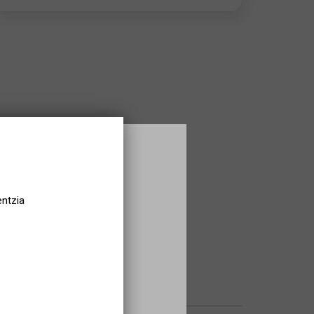
entzia
, satisfactoria totalment!