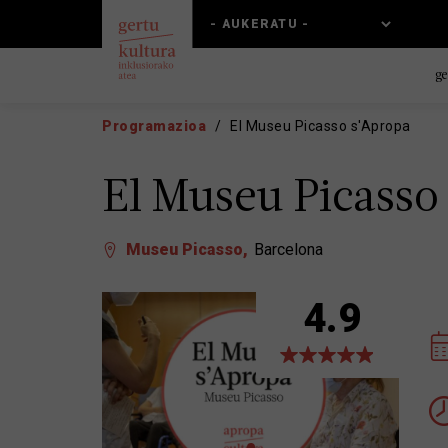
Skip
Skip
to
to
main
main
content
navigation
ge
Programazioa
El Museu Picasso s'Apropa
El Museu Picasso
Museu Picasso
Barcelona
4.9