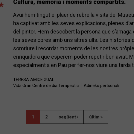
Cultura, memòria i moments compartits.
Avui hem tingut el plaer de rebre la visita del Muse
ha captivat amb les seves explicacions, plenes d’anè
del pintor. Hem descobert la persona que s’amaga d
les seves obres amb uns altres ulls. Les històries 
somriure i recordar moments de les nostres pròpie
enriquidora que esperem poder repetir ben aviat. M
especialment a en Pau per fer-nos viure una tarda t
TERESA
AMICE GUAL
Vida Gran Centre de dia Terapèutic
Adineko pertsonak
1
2
següent ›
últim »