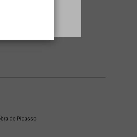
.
r un altre taller.
obra de Picasso