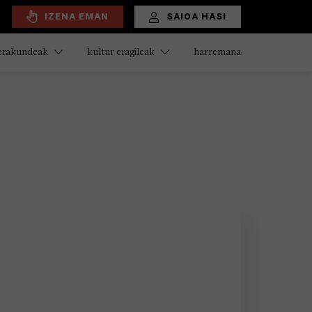
IZENA EMAN
SAIOA HASI
harremana
 erakundeak
kultur eragileak