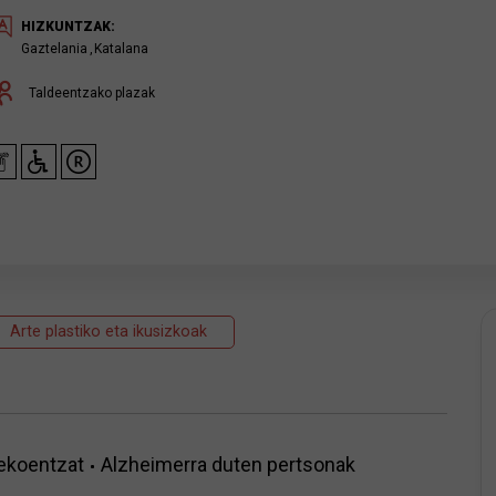
HIZKUNTZAK:
Gaztelania
Katalana
Taldeentzako plazak
Arte plastiko eta ikusizkoak
ekoentzat
Alzheimerra duten pertsonak