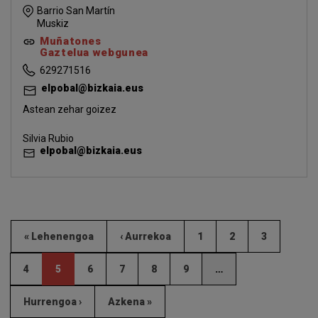
Barrio San Martín
Muskiz
Muñatones
Gaztelua webgunea
629271516
elpobal@bizkaia.eus
Astean zehar goizez
Silvia Rubio
elpobal@bizkaia.eus
« Lehenengoa
‹ Aurrekoa
1
2
3
4
5
6
7
8
9
…
Hurrengoa ›
Azkena »