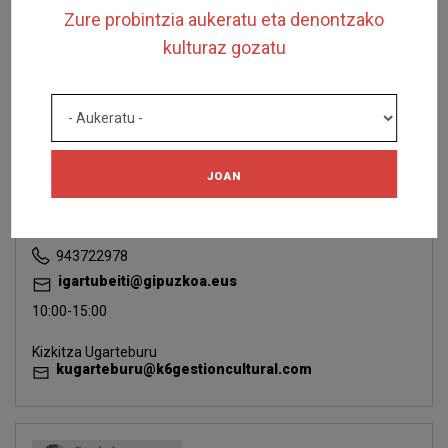
Zure probintzia aukeratu eta denontzako
kulturaz gozatu
Igartubeiti
Baserri Museoa
Ezkio bidea z/g
Ezkio-Itsaso
JOAN
IGARTUBEITI
BASERRI MUSEOKO
WEBGUNEA
943722978
igartubeiti@gipuzkoa.eus
10:00-15:00
Kizkitza Ugarteburu
kugarteburu@k6gestioncultural.com