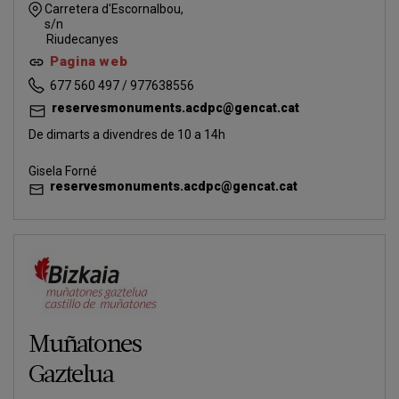
Carretera d'Escornalbou,
s/n
Riudecanyes
Pagina web
677 560 497 / 977638556
reservesmonuments.acdpc@gencat.cat
De dimarts a divendres de 10 a 14h
Gisela Forné
reservesmonuments.acdpc@gencat.cat
Muñatones
Gaztelua