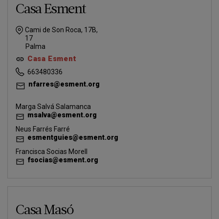
Casa Esment
Cami de Son Roca, 17B,
17
Palma
Casa Esment
663480336
nfarres@esment.org
Marga Salvá Salamanca
msalva@esment.org
Neus Farrés Farré
esmentguies@esment.org
Francisca Socias Morell
fsocias@esment.org
Casa Masó