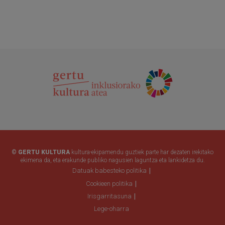
© GERTU KULTURA
kultura-ekipamendu guztiek parte har dezaten irekitako
ekimena da, eta erakunde publiko nagusien laguntza eta lankidetza du.
Datuak babesteko politika
Cookieen politika
Irisgarritasuna
Lege-oharra