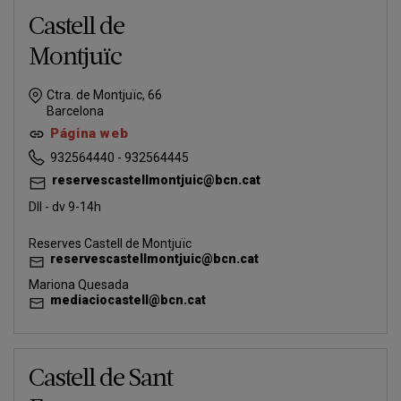
Castell de
Montjuïc
Ctra. de Montjuïc, 66
Barcelona
Página web
932564440 - 932564445
reservescastellmontjuic@bcn.cat
Dll - dv 9-14h
Reserves Castell de Montjuïc
reservescastellmontjuic@bcn.cat
Mariona Quesada
mediaciocastell@bcn.cat
Castell de Sant