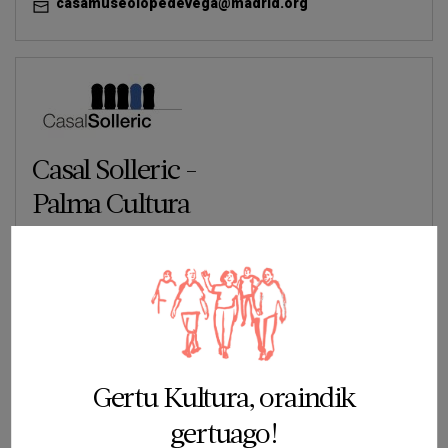
casamuseolopedevega@madrid.org
Casal Solleric -
Palma Cultura
Passeig del Born, 27
Palma
Web
971722092
Informació al visitant Casal Solleric
solleric@palma.cat
Gertu Kultura, oraindik
gertuago!