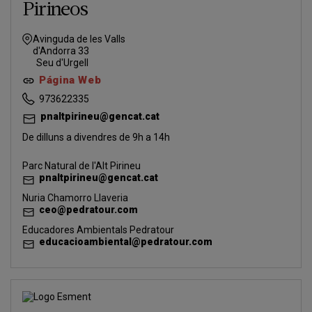
Pirineos
Avinguda de les Valls
d'Andorra 33
Seu d'Urgell
Página Web
973622335
pnaltpirineu@gencat.cat
De dilluns a divendres de 9h a 14h
Parc Natural de l'Alt Pirineu
pnaltpirineu@gencat.cat
Nuria Chamorro Llaveria
ceo@pedratour.com
Educadores Ambientals Pedratour
educacioambiental@pedratour.com