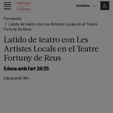
Pasar
Skip
Toggle
al
to
ESPAÑOL
navigation
contenido
main
principal
navigation
Formación
Latido de teatro con Les Artistes Locals en el Teatre
Fortuny de Reus
Latido de teatro con Les
Artistes Locals en el Teatre
Fortuny de Reus
Educa amb l'art 24/25
Educa amb l'Art